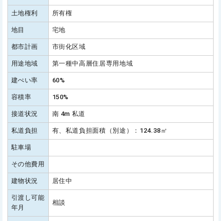
土地権利
所有権
地目
宅地
都市計画
市街化区域
用途地域
第一種中高層住居専用地域
建ぺい率
60%
容積率
150%
接道状況
南 4m 私道
私道負担
有、私道負担面積（別途）：124.38㎡
駐車場
その他費用
建物状況
居住中
引渡し可能
相談
年月