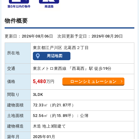
物件概要
更新日：2026年08月06日 次回更新予定日：2026年08月20日
東京都江戸川区 北葛西２丁目
所在地
周辺地図
交通
東京メトロ東西線 『西葛西』駅 徒歩19分
5,480
価格
万円
ローンシミュレーション
間取り
3LDK
建物面積
72.33㎡（約21.87坪）
土地面積
52.56㎡（約15.89坪）：公簿
建物構造
木造 地上3階建て
築年月
2025年01月