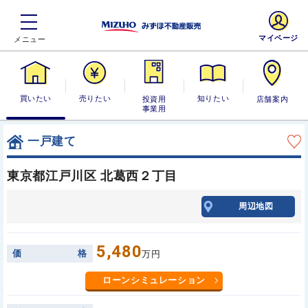
マイページ
買いたい
売りたい
投資用・事業
知りたい
店舗案内
用
一戸建て
東京都江戸川区 北葛西２丁目
周辺地図
5,480
価
格
万円
ローンシミュレーション