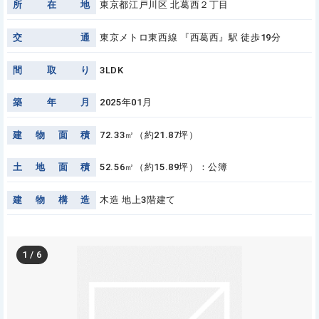
所
在
地
東京都江戸川区 北葛西２丁目
交
通
東京メトロ東西線 『西葛西』駅 徒歩19分
間
取
り
3LDK
築
年
月
2025年01月
建
物
面
積
72.33㎡（約21.87坪）
土
地
面
積
52.56㎡（約15.89坪）：公簿
建
物
構
造
木造 地上3階建て
1
/
6