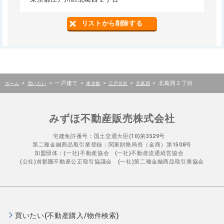
リストから削除する
>
>
一戸建て
>
>
>
>
北葛西２丁目
ホーム
買いたい
東京都
江戸川区
北葛西
みずほ不動産販売株式会社
宅建免許番号：国土交通大臣(10)第3529号
第二種金融商品取引業登録：関東財務局長（金商）第1508号
加盟団体：(一社)不動産協会 (一社)不動産流通経営協会
(公社)首都圏不動産公正取引協議会 (一社)第二種金融商品取引業協会
買いたい(不動産購入/物件検索)