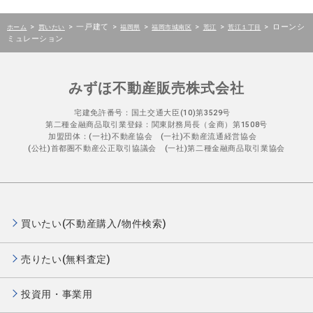
>
>
一戸建て
>
>
>
>
>
ローンシ
ホーム
買いたい
福岡県
福岡市城南区
荒江
荒江１丁目
ミュレーション
みずほ不動産販売株式会社
宅建免許番号：国土交通大臣(10)第3529号
第二種金融商品取引業登録：関東財務局長（金商）第1508号
加盟団体：(一社)不動産協会 (一社)不動産流通経営協会
(公社)首都圏不動産公正取引協議会 (一社)第二種金融商品取引業協会
買いたい(不動産購入/物件検索)
売りたい(無料査定)
投資用・事業用