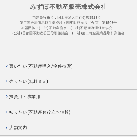
みずほ不動産販売株式会社
宅建免許番号：国土交通大臣(10)第3529号
第二種金融商品取引業登録：関東財務局長（金商）第1508号
加盟団体：(一社)不動産協会 (一社)不動産流通経営協会
(公社)首都圏不動産公正取引協議会 (一社)第二種金融商品取引業協会
買いたい(不動産購入/物件検索)
売りたい(無料査定)
投資用・事業用
知りたい(不動産お役立ち情報)
店舗案内