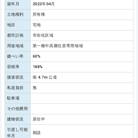
築年月
2022年04月
土地権利
所有権
地目
宅地
都市計画
市街化区域
用途地域
第一種中高層住居専用地域
建ぺい率
60%
容積率
188%
接道状況
南 4.7m 公道
私道負担
無
駐車場
その他費用
建物状況
居住中
引渡し可能
相談
年月