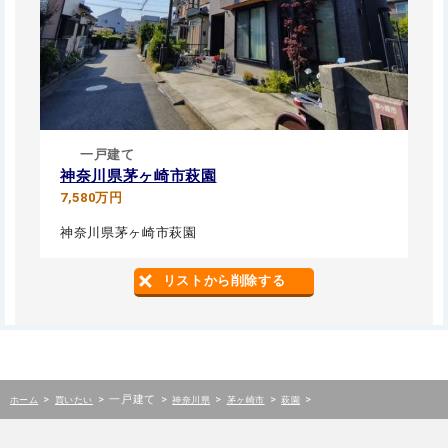
一戸建て
神奈川県茅ヶ崎市萩園
7,580万円
神奈川県茅ヶ崎市萩園
リストから削除する
>
>
一戸建て
>
>
>
>
ホーム
買いたい
神奈川県
茅ヶ崎市
萩園