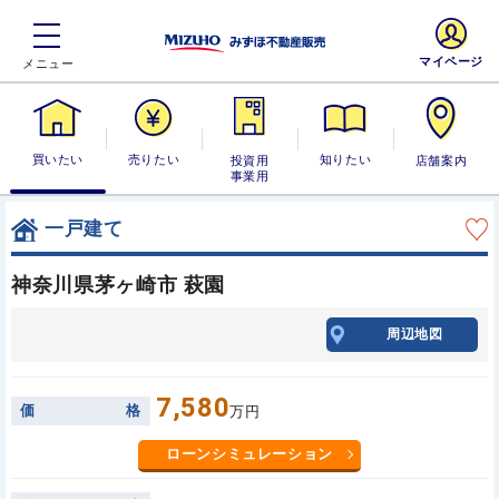
マイページ
買いたい
売りたい
投資用・事業
知りたい
店舗案内
用
一戸建て
神奈川県茅ヶ崎市 萩園
周辺地図
7,580
価
格
万円
ローンシミュレーション