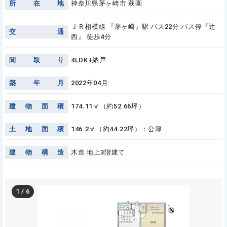
所
在
地
神奈川県茅ヶ崎市 萩園
ＪＲ相模線 『茅ヶ崎』駅 バス22分 バス停『辻
交
通
西』 徒歩4分
間
取
り
4LDK+納戸
築
年
月
2022年04月
建
物
面
積
174.11㎡（約52.66坪）
土
地
面
積
146.2㎡（約44.22坪）：公簿
建
物
構
造
木造 地上3階建て
1
/
6