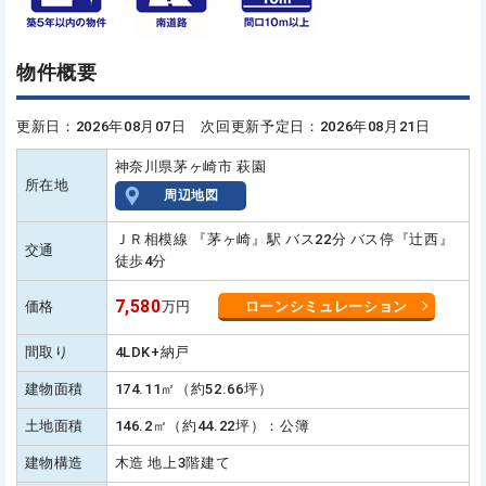
物件概要
更新日：2026年08月07日 次回更新予定日：2026年08月21日
神奈川県茅ヶ崎市 萩園
所在地
周辺地図
ＪＲ相模線 『茅ヶ崎』駅 バス22分 バス停『辻西』
交通
徒歩4分
7,580
価格
万円
ローンシミュレーション
間取り
4LDK+納戸
建物面積
174.11㎡（約52.66坪）
土地面積
146.2㎡（約44.22坪）：公簿
建物構造
木造 地上3階建て