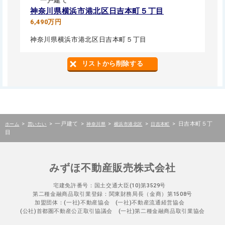
一戸建て
神奈川県横浜市港北区日吉本町５丁目
6,490万円
神奈川県横浜市港北区日吉本町５丁目
リストから削除する
>
>
一戸建て
>
>
>
>
日吉本町５丁
ホーム
買いたい
神奈川県
横浜市港北区
日吉本町
目
みずほ不動産販売株式会社
宅建免許番号：国土交通大臣(10)第3529号
第二種金融商品取引業登録：関東財務局長（金商）第1508号
加盟団体：(一社)不動産協会 (一社)不動産流通経営協会
(公社)首都圏不動産公正取引協議会 (一社)第二種金融商品取引業協会