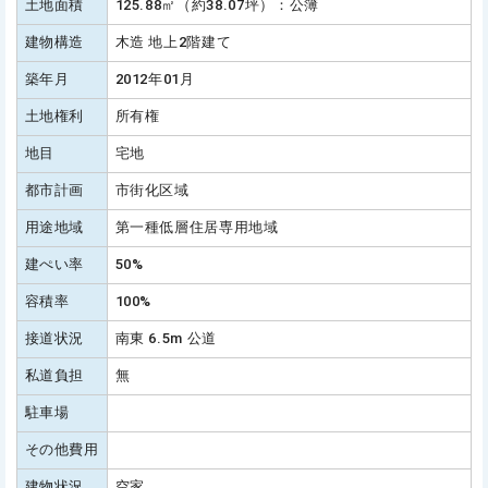
土地面積
125.88㎡（約38.07坪）：公簿
建物構造
木造 地上2階建て
築年月
2012年01月
土地権利
所有権
地目
宅地
都市計画
市街化区域
用途地域
第一種低層住居専用地域
建ぺい率
50%
容積率
100%
接道状況
南東 6.5m 公道
私道負担
無
駐車場
その他費用
建物状況
空家