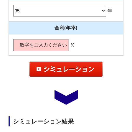
年
金利(年率)
％
シミュレーション結果