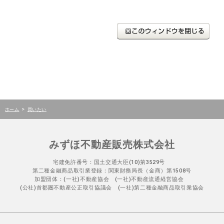
>
ホーム
買いたい
みずほ不動産販売株式会社
宅建免許番号：国土交通大臣(10)第3529号
第二種金融商品取引業登録：関東財務局長（金商）第1508号
加盟団体：(一社)不動産協会 (一社)不動産流通経営協会
(公社)首都圏不動産公正取引協議会 (一社)第二種金融商品取引業協会