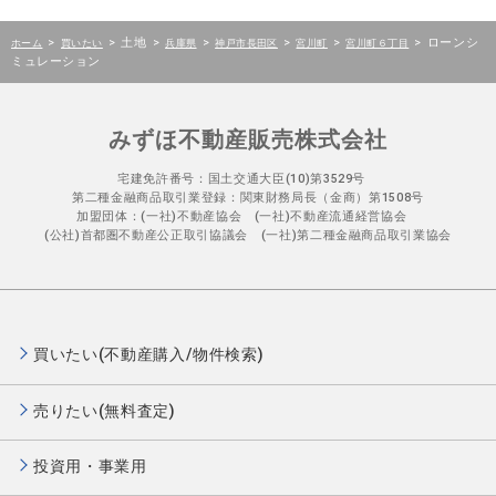
>
>
土地
>
>
>
>
>
ローンシ
ホーム
買いたい
兵庫県
神戸市長田区
宮川町
宮川町６丁目
ミュレーション
みずほ不動産販売株式会社
宅建免許番号：国土交通大臣(10)第3529号
第二種金融商品取引業登録：関東財務局長（金商）第1508号
加盟団体：(一社)不動産協会 (一社)不動産流通経営協会
(公社)首都圏不動産公正取引協議会 (一社)第二種金融商品取引業協会
買いたい(不動産購入/物件検索)
売りたい(無料査定)
投資用・事業用