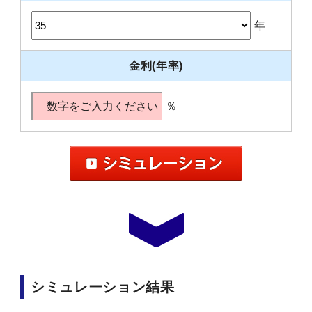
年
金利(年率)
％
シミュレーション結果