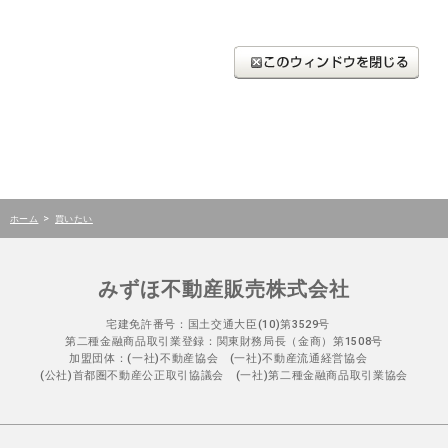
>
ホーム
買いたい
みずほ不動産販売株式会社
宅建免許番号：国土交通大臣(10)第3529号
第二種金融商品取引業登録：関東財務局長（金商）第1508号
加盟団体：(一社)不動産協会 (一社)不動産流通経営協会
(公社)首都圏不動産公正取引協議会 (一社)第二種金融商品取引業協会