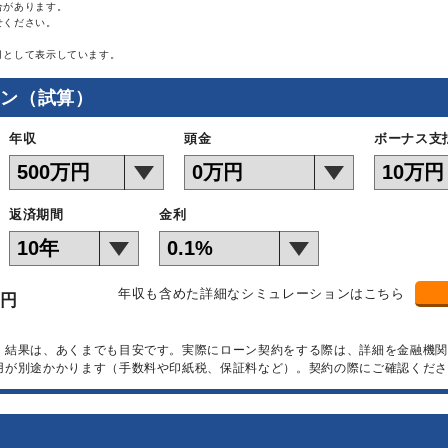
合があります。
せください。
月として表示しています。
ョン（試算）
年収
頭金
ボーナス支
返済期間
金利
年収も含めた詳細なシミュレーションはこちら
万円
）結果は、あくまでも目安です。実際にローン契約をする際は、詳細を金融機
用が別途かかります（手数料や印紙税、保証料など）。契約の際にご確認くださ