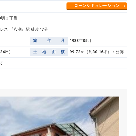
ローンシミュレーション
神明３丁目
レス 『八潮』駅 徒歩17分
築
年
月
1983年05月
.24坪）
土
地
面
積
99.72㎡（約30.16坪）：公簿
て