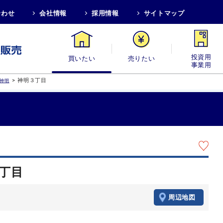
合わせ
会社情報
採用情報
サイトマップ
買いたい
売りたい
投資用・事業
>
神明３丁目
神明
３丁目
周辺地図