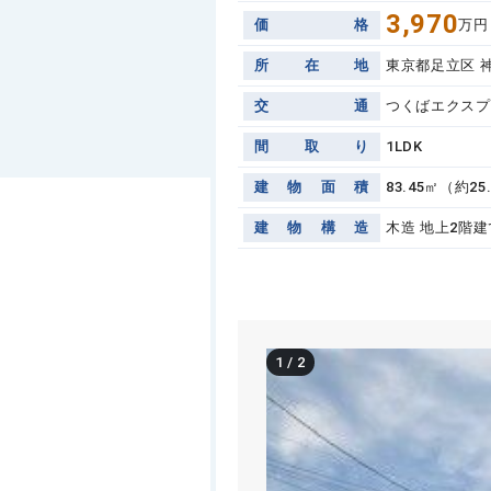
3,970
価
格
万円
所
在
地
東京都足立区 
交
通
つくばエクスプ
間
取
り
1LDK
建
物
面
積
83.45㎡（約25
建
物
構
造
木造 地上2階建
1
/
2