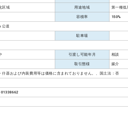
化区域
用途地域
第一種低
容積率
150%
m 公道
駐車場
中
引渡し可能年月
相談
取引態様
媒介
・什器および内装費用等は価格に含まれておりません。、国土法：否
-01338662