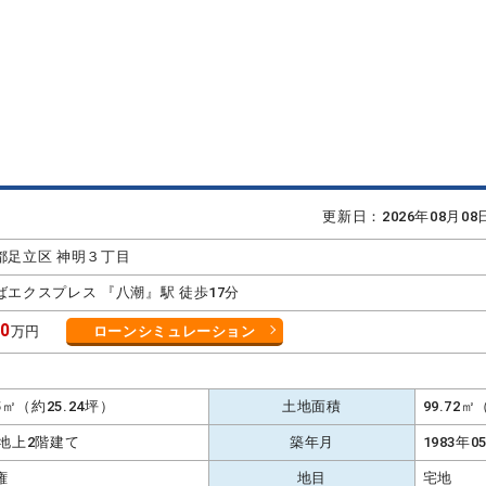
更新日：2026年08月0
都足立区 神明３丁目
ばエクスプレス 『八潮』駅 徒歩17分
70
万円
ローンシミュレーション
K
45㎡（約25.24坪）
土地面積
99.72
 地上2階建て
築年月
1983年0
権
地目
宅地