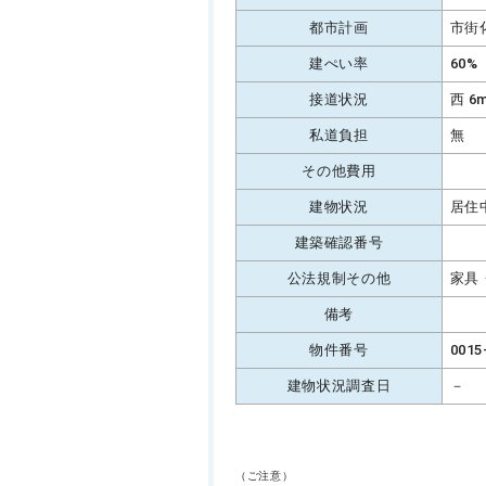
都市計画
市街
建ぺい率
60%
接道状況
西 6
私道負担
無
その他費用
建物状況
居住
建築確認番号
公法規制その他
家具
備考
物件番号
0015
建物状況調査日
－
（ご注意）