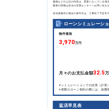
価格などの上記の内容は、変更になっている場
最新の情報は担当の営業センターへお問い合わ
未完成物件の場合の築年月は、工事完了予定年
ローンシミュレーシ
物件価格
3,970
万円
32.5
月々のお支払金額
※シミュレーションでの試算（計算
※実際のローン契約の際には、諸費
返済早見表