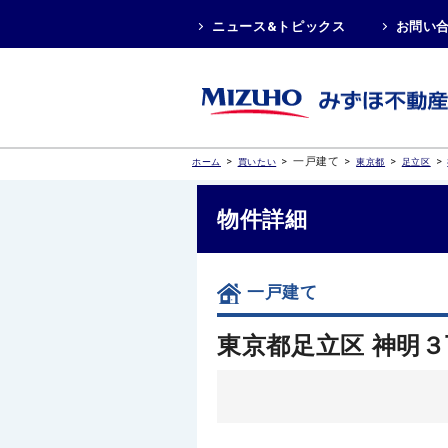
ニュース&トピックス
お問い
>
>
一戸建て
>
>
>
ホーム
買いたい
東京都
足立区
物件詳細
一戸建て
東京都足立区 神明