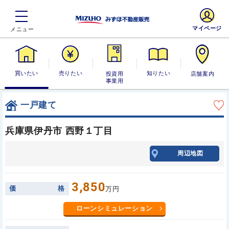
マイページ
買いたい
売りたい
投資用・事業
知りたい
店舗案内
用
一戸建て
兵庫県伊丹市 西野１丁目
周辺地図
3,850
価
格
万円
ローンシミュレーション