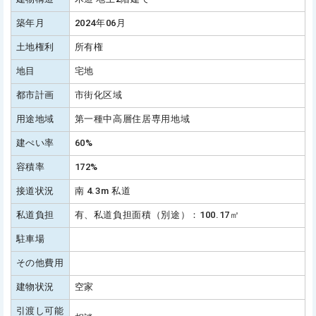
築年月
2024年06月
土地権利
所有権
地目
宅地
都市計画
市街化区域
用途地域
第一種中高層住居専用地域
建ぺい率
60%
容積率
172%
接道状況
南 4.3m 私道
私道負担
有、私道負担面積（別途）：100.17㎡
駐車場
その他費用
建物状況
空家
引渡し可能