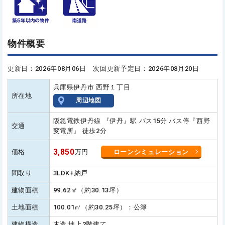
物件概要
更新日：2026年08月06日 次回更新予定日：2026年08月20日
兵庫県伊丹市 西野１丁目
所在地
周辺地図
阪急電鉄伊丹線 『伊丹』駅 バス15分 バス停『西野
交通
変電所』 徒歩2分
3,850
価格
万円
ローンシミュレーション
間取り
3LDK+納戸
建物面積
99.62㎡（約30.13坪）
土地面積
100.01㎡（約30.25坪）：公簿
建物構造
木造 地上2階建て