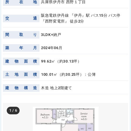
所
在
地
兵庫県伊丹市 西野１丁目
阪急電鉄伊丹線 『伊丹』駅 バス15分 バス停
交
通
『西野変電所』 徒歩2分
間
取
り
3LDK+納戸
築
年
月
2024年06月
建
物
面
積
99.62㎡（約30.13坪）
土
地
面
積
100.01㎡（約30.25坪）：公簿
建
物
構
造
木造 地上2階建て
1
/
6