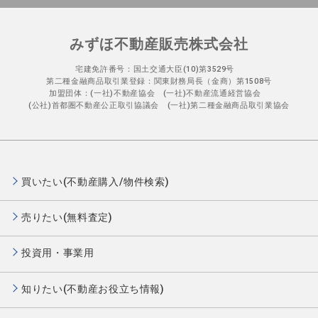
みずほ不動産販売株式会社
宅建免許番号：国土交通大臣(10)第3529号
第二種金融商品取引業登録：関東財務局長（金商）第1508号
加盟団体：(一社)不動産協会 (一社)不動産流通経営協会
(公社)首都圏不動産公正取引協議会 (一社)第二種金融商品取引業協会
買いたい(不動産購入/物件検索)
売りたい(無料査定)
投資用・事業用
知りたい(不動産お役立ち情報)