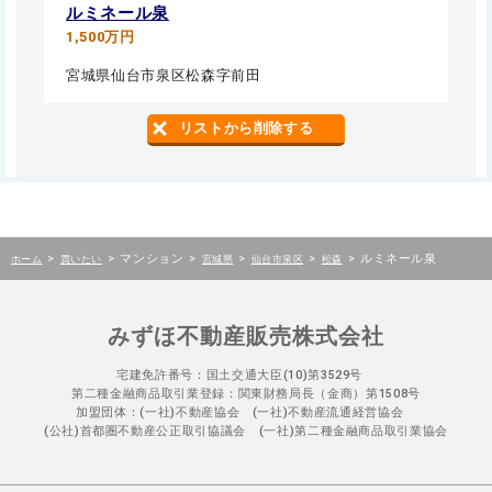
ルミネール泉
1,500万円
宮城県仙台市泉区松森字前田
リストから削除する
>
>
マンション
>
>
>
>
ルミネール泉
ホーム
買いたい
宮城県
仙台市泉区
松森
みずほ不動産販売株式会社
宅建免許番号：国土交通大臣(10)第3529号
第二種金融商品取引業登録：関東財務局長（金商）第1508号
加盟団体：(一社)不動産協会 (一社)不動産流通経営協会
(公社)首都圏不動産公正取引協議会 (一社)第二種金融商品取引業協会