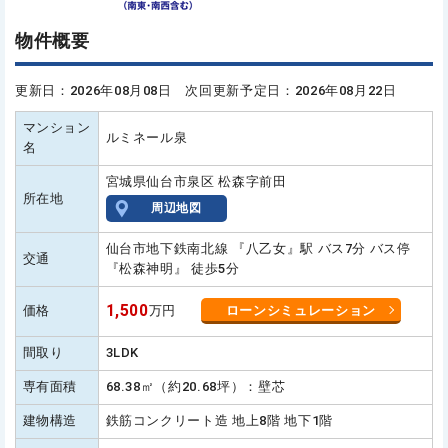
物件概要
更新日：2026年08月08日 次回更新予定日：2026年08月22日
マンション
ルミネール泉
名
宮城県仙台市泉区 松森字前田
所在地
周辺地図
仙台市地下鉄南北線 『八乙女』駅 バス7分 バス停
交通
『松森神明』 徒歩5分
1,500
価格
万円
ローンシミュレーション
間取り
3LDK
専有面積
68.38㎡（約20.68坪）：壁芯
建物構造
鉄筋コンクリート造 地上8階 地下1階