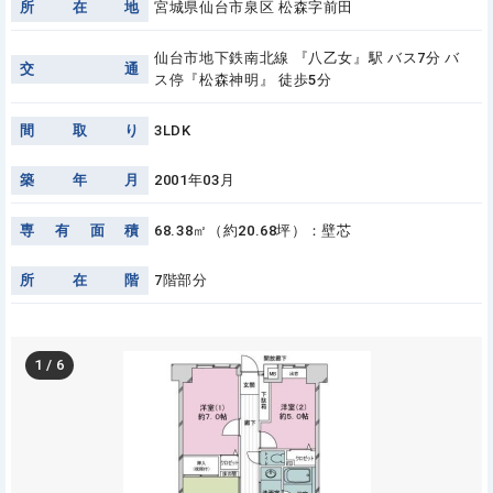
所
在
地
宮城県仙台市泉区 松森字前田
仙台市地下鉄南北線 『八乙女』駅 バス7分 バ
交
通
ス停『松森神明』 徒歩5分
間
取
り
3LDK
築
年
月
2001年03月
専
有
面
積
68.38㎡（約20.68坪）：壁芯
所
在
階
7階部分
1
/
6