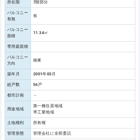
所在階
7階部分
バルコニー
有
有無
バルコニー
11.34㎡
面積
専用庭面積
バルコニー
南東
方向
築年月
2001年03月
総戸数
56戸
都市計画
－
第一種住居地域
用途地域
準工業地域
土地権利
所有権
管理形態
管理会社に全部委託