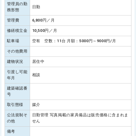
管理員の勤
日勤
務形態
管理費
6,800円／月
修繕積立金
10,500円／月
駐車場
空有 空数：11台 月額：5000円～9000円/月
その他費用
建物状況
居住中
引渡し可能
相談
年月
建築確認番
号
取引態様
媒介
公法規制そ
日勤管理 写真掲載の家具備品は販売価格に含まれま
の他
せん
備考