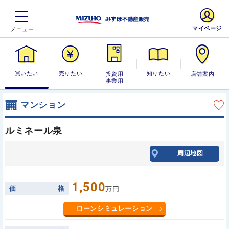
マイページ
買いたい
売りたい
投資用・事業
知りたい
店舗案内
用
マンション
ルミネール泉
周辺地図
1,500
価
格
万円
ローンシミュレーション