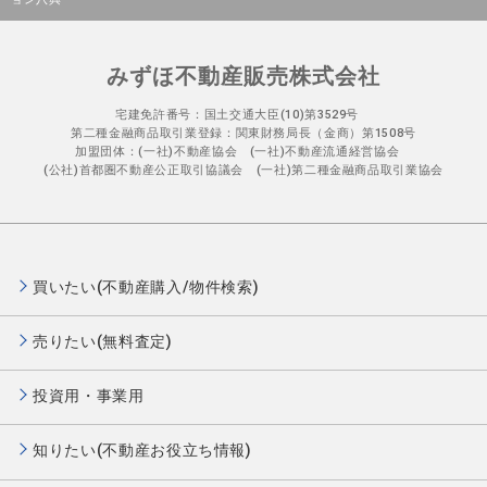
みずほ不動産販売株式会社
宅建免許番号：国土交通大臣(10)第3529号
第二種金融商品取引業登録：関東財務局長（金商）第1508号
加盟団体：(一社)不動産協会 (一社)不動産流通経営協会
(公社)首都圏不動産公正取引協議会 (一社)第二種金融商品取引業協会
買いたい(不動産購入/物件検索)
売りたい(無料査定)
投資用・事業用
知りたい(不動産お役立ち情報)