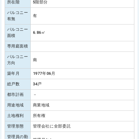
所在階
5階部分
バルコニー
有
有無
バルコニー
6.86㎡
面積
専用庭面積
バルコニー
南
方向
築年月
1977年06月
総戸数
34戸
都市計画
－
用途地域
商業地域
土地権利
所有権
管理形態
管理会社に全部委託
管理員の勤