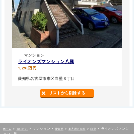
マンション
ライオンズマンション八興
1,290万円
愛知県名古屋市東区白壁３丁目
リストから削除する
>
>
マンション
>
>
>
>
ライオンズマンシ
ホーム
買いたい
愛知県
名古屋市東区
白壁
ョン八興