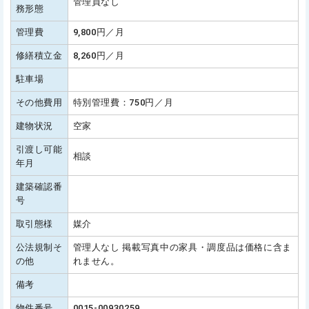
管理員なし
務形態
管理費
9,800円／月
修繕積立金
8,260円／月
駐車場
その他費用
特別管理費：750円／月
建物状況
空家
引渡し可能
相談
年月
建築確認番
号
取引態様
媒介
公法規制そ
管理人なし 掲載写真中の家具・調度品は価格に含ま
の他
れません。
備考
物件番号
0015-00930259