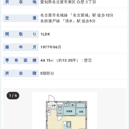
所
在
地
愛知県名古屋市東区 白壁３丁目
名古屋市名城線 『名古屋城』駅 徒歩12分
交
通
名鉄瀬戸線 『清水』駅 徒歩5分
間
取
り
1LDK
築
年
月
1977年06月
専
有
面
積
44.15㎡（約13.35坪）：壁芯
所
在
階
5階部分
1
/
6