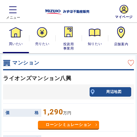
マイページ
買いたい
売りたい
投資用・事業
知りたい
店舗案内
用
マンション
ライオンズマンション八興
周辺地図
1,290
価
格
万円
ローンシミュレーション