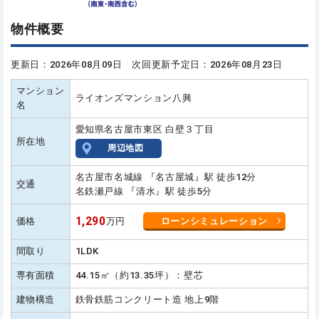
物件概要
更新日：2026年08月09日 次回更新予定日：2026年08月23日
マンション
ライオンズマンション八興
名
愛知県名古屋市東区 白壁３丁目
所在地
周辺地図
名古屋市名城線 『名古屋城』駅 徒歩12分
交通
名鉄瀬戸線 『清水』駅 徒歩5分
1,290
価格
万円
ローンシミュレーション
間取り
1LDK
専有面積
44.15㎡（約13.35坪）：壁芯
建物構造
鉄骨鉄筋コンクリート造 地上9階