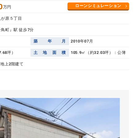
0
ローンシミュレーション
万円
久が原５丁目
千鳥町』駅 徒歩7分
築
年
月
2010年07月
7.68坪）
土
地
面
積
105.9㎡（約32.03坪）：公簿
 地上2階建て