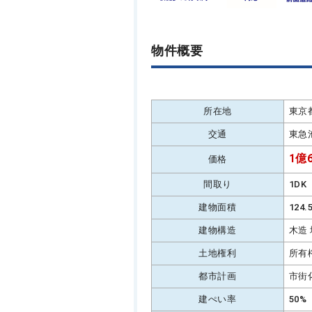
物件概要
所在地
東京
交通
東急
1億6
価格
間取り
1DK
建物面積
124
建物構造
木造
土地権利
所有
都市計画
市街
建ぺい率
50%