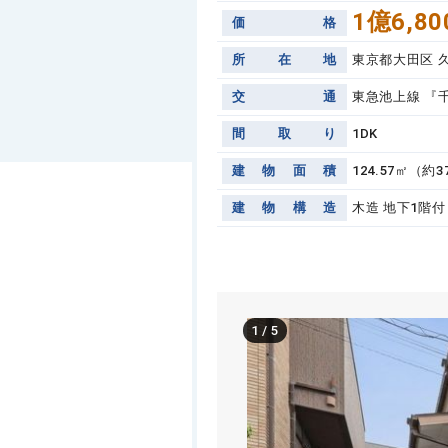
1億6,80
価
格
所
在
地
東京都大田区 
交
通
東急池上線 『
間
取
り
1DK
建
物
面
積
124.57㎡（約3
建
物
構
造
木造 地下1階付
1
/
5