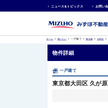
ニュース&トピックス
お問い
>
>
一戸建て
>
>
>
ホーム
買いたい
東京都
大田区
物件詳細
一戸建て
東京都大田区 久が