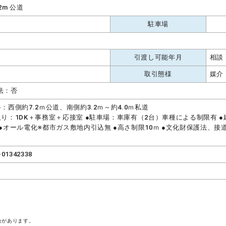
.2m 公道
駐車場
引渡し可能年月
相談
取引態様
媒介
法：否
路：西側約7.2ｍ公道、南側約3.2ｍ～約4.0ｍ私道
取り：1DK＋事務室＋応接室 ●駐車場：車庫有（2台）車種による制限有 ●建
 ●オール電化※都市ガス敷地内引込無 ●高さ制限10ｍ ●文化財保護法、接道2
-01342338
合があります。