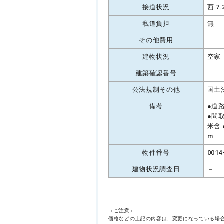
接道状況
西 7
私道負担
無
その他費用
建物状況
空家
建築確認番号
公法規制その他
国土
備考
●道
●間
米含
m
物件番号
0014
建物状況調査日
－
（ご注意）
価格などの上記の内容は、変更になっている場