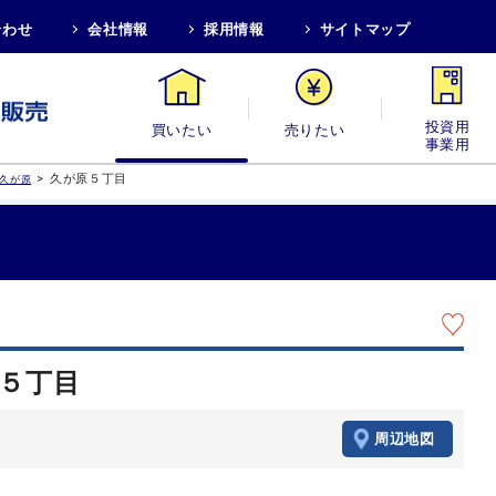
合わせ
会社情報
採用情報
サイトマップ
買いたい
売りたい
投資用・事業
>
久が原５丁目
久が原
原５丁目
周辺地図