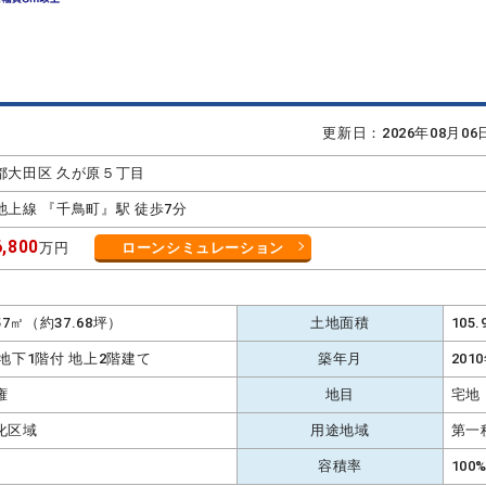
更新日：2026年08月0
都大田区 久が原５丁目
池上線 『千鳥町』駅 徒歩7分
,800
万円
ローンシミュレーション
.57㎡（約37.68坪）
土地面積
105
 地下1階付 地上2階建て
築年月
201
権
地目
宅地
化区域
用途地域
第一
容積率
100