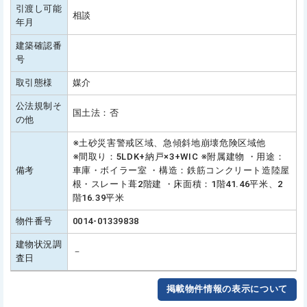
引渡し可能
相談
年月
建築確認番
号
取引態様
媒介
公法規制そ
国土法：否
の他
※土砂災害警戒区域、急傾斜地崩壊危険区域他
※間取り：5LDK+納戸×3+WIC ※附属建物 ・用途：
備考
車庫・ボイラー室 ・構造：鉄筋コンクリート造陸屋
根・スレート葺2階建 ・床面積：1階41.46平米、2
階16.39平米
物件番号
0014-01339838
建物状況調
－
査日
掲載物件情報の表示について