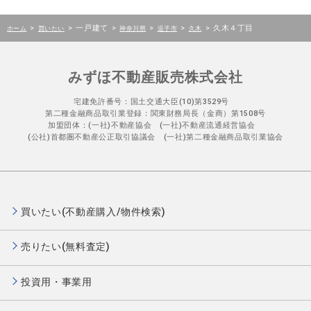
>
>
一戸建て
>
>
>
>
久木４丁目
ホーム
買いたい
神奈川県
逗子市
久木
みずほ不動産販売株式会社
宅建免許番号：国土交通大臣(10)第3529号
第二種金融商品取引業登録：関東財務局長（金商）第1508号
加盟団体：(一社)不動産協会 (一社)不動産流通経営協会
(公社)首都圏不動産公正取引協議会 (一社)第二種金融商品取引業協会
買いたい(不動産購入/物件検索)
売りたい(無料査定)
投資用・事業用