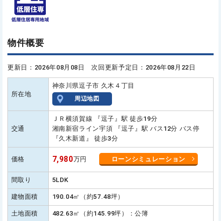
物件概要
更新日：2026年08月08日 次回更新予定日：2026年08月22日
神奈川県逗子市 久木４丁目
所在地
周辺地図
ＪＲ横須賀線 『逗子』駅 徒歩19分
交通
湘南新宿ライン宇須 『逗子』駅 バス12分 バス停
『久木新道』 徒歩3分
7,980
価格
万円
ローンシミュレーション
間取り
5LDK
建物面積
190.04㎡（約57.48坪）
土地面積
482.63㎡（約145.99坪）：公簿