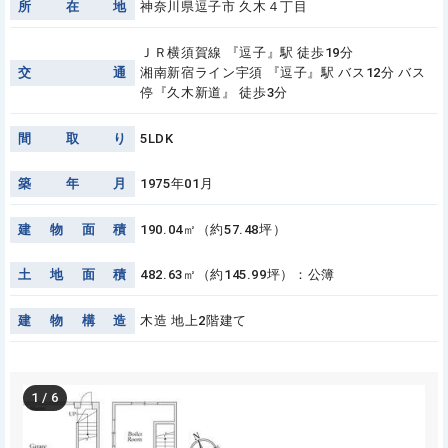
所
在
地
神奈川県逗子市 久木４丁目
ＪＲ横須賀線 『逗子』駅 徒歩19分
交
通
湘南新宿ライン宇須 『逗子』駅 バス12分 バス
停『久木新道』 徒歩3分
間
取
り
5LDK
築
年
月
1975年01月
建
物
面
積
190.04㎡（約57.48坪）
土
地
面
積
482.63㎡（約145.99坪）：公簿
建
物
構
造
木造 地上2階建て
1
/
6