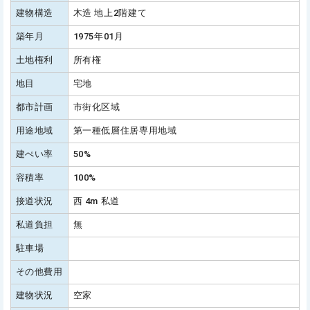
建物構造
木造 地上2階建て
築年月
1975年01月
土地権利
所有権
地目
宅地
都市計画
市街化区域
用途地域
第一種低層住居専用地域
建ぺい率
50%
容積率
100%
接道状況
西 4m 私道
私道負担
無
駐車場
その他費用
建物状況
空家