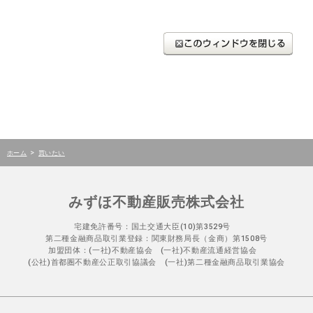
>
ホーム
買いたい
みずほ不動産販売株式会社
宅建免許番号：国土交通大臣(10)第3529号
第二種金融商品取引業登録：関東財務局長（金商）第1508号
加盟団体：(一社)不動産協会 (一社)不動産流通経営協会
(公社)首都圏不動産公正取引協議会 (一社)第二種金融商品取引業協会