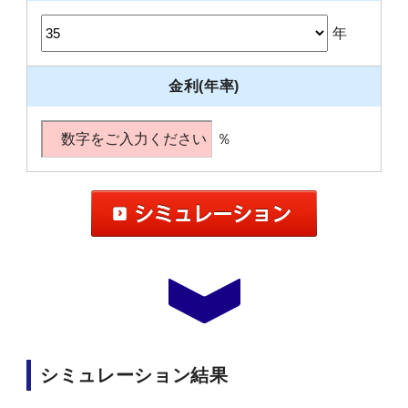
年
金利(年率)
％
シミュレーション結果