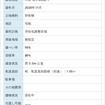
築年月
2020年11月
土地権利
所有権
地目
宅地
都市計画
市街化調整区域
用途地域
無指定
建ぺい率
50%
容積率
80%
接道状況
西 3.3m 公道
私道負担
有、私道負担面積（別途）：1.05㎡
駐車場
その他費用
建物状況
居住中
引渡し可能