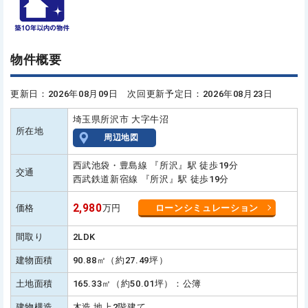
物件概要
更新日：2026年08月09日 次回更新予定日：2026年08月23日
埼玉県所沢市 大字牛沼
所在地
周辺地図
西武池袋・豊島線 『所沢』駅 徒歩19分
交通
西武鉄道新宿線 『所沢』駅 徒歩19分
2,980
価格
万円
ローンシミュレーション
間取り
2LDK
建物面積
90.88㎡（約27.49坪）
土地面積
165.33㎡（約50.01坪）：公簿
建物構造
木造 地上2階建て