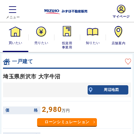
マイページ
買いたい
売りたい
投資用・事業
知りたい
店舗案内
用
一戸建て
埼玉県所沢市 大字牛沼
周辺地図
2,980
価
格
万円
ローンシミュレーション