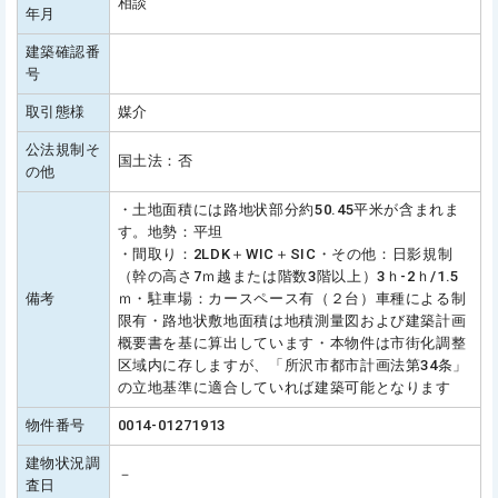
相談
年月
建築確認番
号
取引態様
媒介
公法規制そ
国土法：否
の他
・土地面積には路地状部分約50.45平米が含まれま
す。地勢：平坦
・間取り：2LDK＋WIC＋SIC・その他：日影規制
（幹の高さ7ｍ越または階数3階以上）3ｈ-2ｈ/1.5
備考
ｍ・駐車場：カースペース有（２台）車種による制
限有・路地状敷地面積は地積測量図および建築計画
概要書を基に算出しています・本物件は市街化調整
区域内に存しますが、「所沢市都市計画法第34条」
の立地基準に適合していれば建築可能となります
物件番号
0014-01271913
建物状況調
－
査日