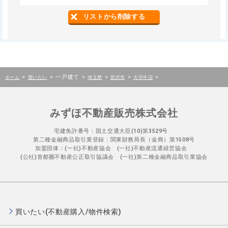
リストから削除する
>
>
一戸建て
>
>
>
>
ホーム
買いたい
埼玉県
所沢市
大字牛沼
みずほ不動産販売株式会社
宅建免許番号：国土交通大臣(10)第3529号
第二種金融商品取引業登録：関東財務局長（金商）第1508号
加盟団体：(一社)不動産協会 (一社)不動産流通経営協会
(公社)首都圏不動産公正取引協議会 (一社)第二種金融商品取引業協会
買いたい(不動産購入/物件検索)