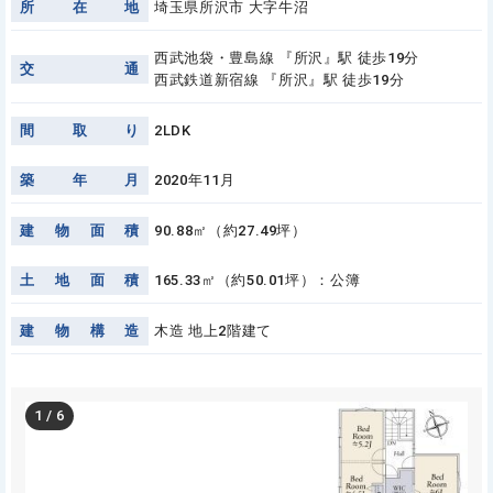
所
在
地
埼玉県所沢市 大字牛沼
西武池袋・豊島線 『所沢』駅 徒歩19分
交
通
西武鉄道新宿線 『所沢』駅 徒歩19分
間
取
り
2LDK
築
年
月
2020年11月
建
物
面
積
90.88㎡（約27.49坪）
土
地
面
積
165.33㎡（約50.01坪）：公簿
建
物
構
造
木造 地上2階建て
1
/
6