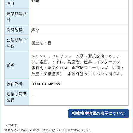
即時
年月
建築確認番
号
取引態様
媒介
公法規制そ
国土法：否
の他
２０２６．０６リフォーム済（新規交換：キッチ
ン、浴室、トイレ、洗面台、建具、インターホン
備考
張替え：全室クロス、全室床フローリング 外装：
外壁・屋根塗装） 本物件はセットバック済です。
物件番号
0013-01346155
建物状況調
－
査日
掲載物件情報の表示について
（ご注意）
価格などの上記の内容は、変更になっている場合があります。