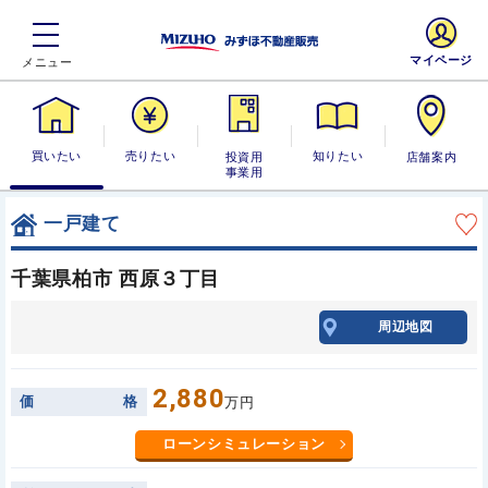
マイページ
買いたい
売りたい
投資用・事業
知りたい
店舗案内
用
一戸建て
千葉県柏市 西原３丁目
周辺地図
2,880
価
格
万円
ローンシミュレーション