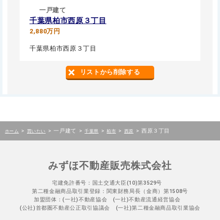
一戸建て
千葉県柏市西原３丁目
2,880万円
千葉県柏市西原３丁目
リストから削除する
>
>
一戸建て
>
>
>
>
西原３丁目
ホーム
買いたい
千葉県
柏市
西原
みずほ不動産販売株式会社
宅建免許番号：国土交通大臣(10)第3529号
第二種金融商品取引業登録：関東財務局長（金商）第1508号
加盟団体：(一社)不動産協会 (一社)不動産流通経営協会
(公社)首都圏不動産公正取引協議会 (一社)第二種金融商品取引業協会