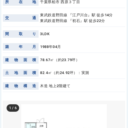
所
在
地
千葉県柏市 西原３丁目
東武鉄道野田線 『江戸川台』駅 徒歩14分
交
通
東武鉄道野田線 『初石』駅 徒歩22分
間
取
り
3LDK
築
年
月
1988年04月
建
物
面
積
78.67㎡（約23.79坪）
土
地
面
積
82.4㎡（約24.92坪）：実測
建
物
構
造
木造 地上2階建て
1
/
6