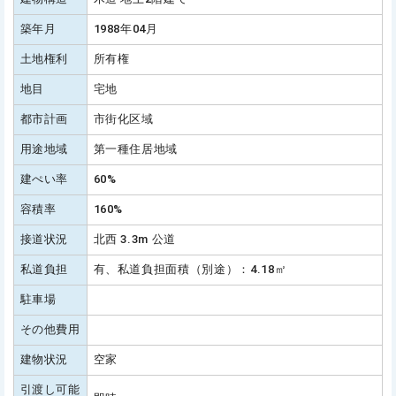
築年月
1988年04月
土地権利
所有権
地目
宅地
都市計画
市街化区域
用途地域
第一種住居地域
建ぺい率
60%
容積率
160%
接道状況
北西 3.3m 公道
私道負担
有、私道負担面積（別途）：4.18㎡
駐車場
その他費用
建物状況
空家
引渡し可能