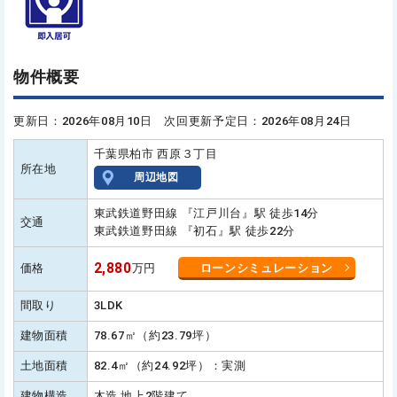
物件概要
更新日：2026年08月10日 次回更新予定日：2026年08月24日
千葉県柏市 西原３丁目
所在地
周辺地図
東武鉄道野田線 『江戸川台』駅 徒歩14分
交通
東武鉄道野田線 『初石』駅 徒歩22分
2,880
価格
万円
ローンシミュレーション
間取り
3LDK
建物面積
78.67㎡（約23.79坪）
土地面積
82.4㎡（約24.92坪）：実測
建物構造
木造 地上2階建て