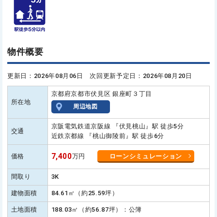
物件概要
更新日：2026年08月06日 次回更新予定日：2026年08月20日
京都府京都市伏見区 銀座町３丁目
所在地
周辺地図
京阪電気鉄道京阪線 『伏見桃山』駅 徒歩5分
交通
近鉄京都線 『桃山御陵前』駅 徒歩6分
7,400
価格
万円
ローンシミュレーション
間取り
3K
建物面積
84.61㎡（約25.59坪）
土地面積
188.03㎡（約56.87坪）：公簿