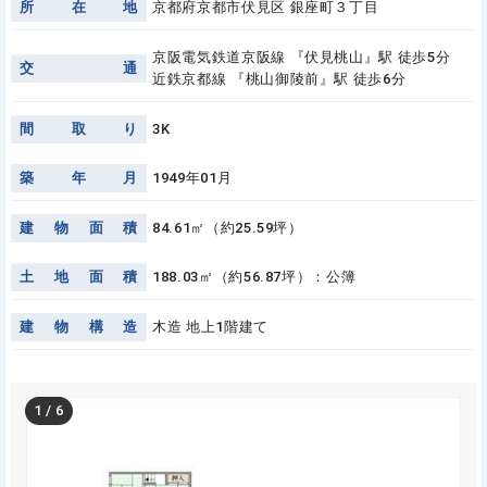
所
在
地
京都府京都市伏見区 銀座町３丁目
京阪電気鉄道京阪線 『伏見桃山』駅 徒歩5分
交
通
近鉄京都線 『桃山御陵前』駅 徒歩6分
間
取
り
3K
築
年
月
1949年01月
建
物
面
積
84.61㎡（約25.59坪）
土
地
面
積
188.03㎡（約56.87坪）：公簿
建
物
構
造
木造 地上1階建て
1
/
6