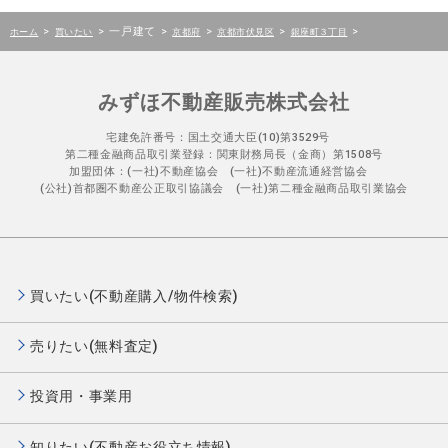
>
>
一戸建て
>
>
>
>
ホーム
買いたい
京都府
京都市伏見区
銀座町３丁目
みずほ不動産販売株式会社
宅建免許番号：国土交通大臣(10)第3529号
第二種金融商品取引業登録：関東財務局長（金商）第1508号
加盟団体：(一社)不動産協会 (一社)不動産流通経営協会
(公社)首都圏不動産公正取引協議会 (一社)第二種金融商品取引業協会
買いたい(不動産購入/物件検索)
売りたい(無料査定)
投資用・事業用
知りたい(不動産お役立ち情報)