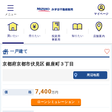
マイページ
買いたい
売りたい
投資用・事業
知りたい
店舗案内
用
一戸建て
京都府京都市伏見区 銀座町３丁目
周辺地図
7,400
価
格
万円
ローンシミュレーション