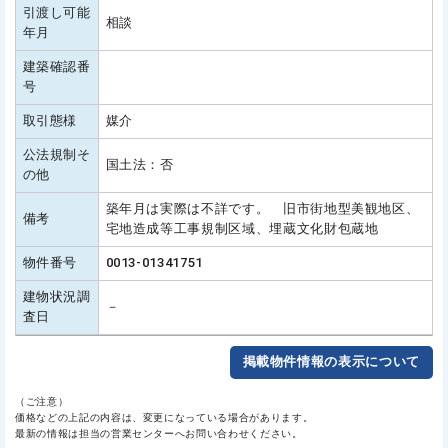
引渡し可能
相談
年月
建築確認番
号
取引態様
媒介
公法規制そ
国土法：否
の他
築年月は実際は不詳です。 旧市街地型美観地区、
備考
宅地造成等工事規制区域、埋蔵文化財包蔵地
物件番号
0013-01341751
建物状況調
－
査日
掲載物件情報の表示について
（ご注意）
価格などの上記の内容は、変更になっている場合があります。
最新の情報は担当の営業センターへお問い合わせください。