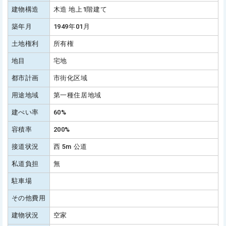
建物構造
木造 地上1階建て
築年月
1949年01月
土地権利
所有権
地目
宅地
都市計画
市街化区域
用途地域
第一種住居地域
建ぺい率
60%
容積率
200%
接道状況
西 5m 公道
私道負担
無
駐車場
その他費用
建物状況
空家