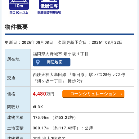
物件概要
更新日：2026年08月08日 次回更新予定日：2026年08月22日
福岡県大野城市 畑ケ坂１丁目
所在地
周辺地図
西鉄天神大牟田線 『春日原』駅 バス25分 バス停
交通
『畑ヶ坂一丁目』 徒歩2分
4,480
価格
万円
ローンシミュレーション
間取り
6LDK
建物面積
175.96㎡（約53.22坪）
土地面積
388.17㎡（約117.42坪）：公簿
建物構造
木造 地上2階建て