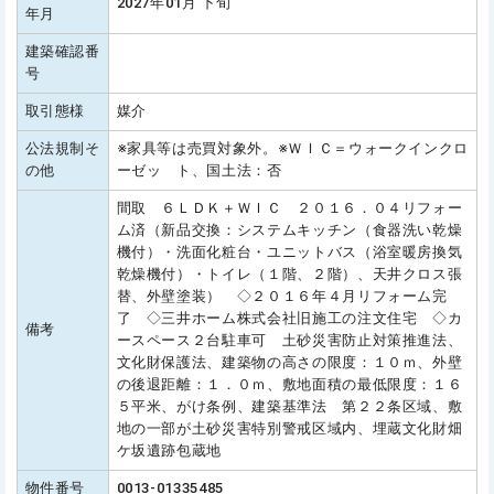
2027年01月 下旬
年月
建築確認番
号
取引態様
媒介
公法規制そ
※家具等は売買対象外。※ＷＩＣ＝ウォークインクロ
の他
ーゼッ ト、国土法：否
間取 ６ＬＤＫ＋ＷＩＣ ２０１６．０４リフォー
ム済（新品交換：システムキッチン（食器洗い乾燥
機付）・洗面化粧台・ユニットバス（浴室暖房換気
乾燥機付）・トイレ（１階、２階）、天井クロス張
替、外壁塗装） ◇２０１６年４月リフォーム完
了 ◇三井ホーム株式会社旧施工の注文住宅 ◇カ
備考
ースペース２台駐車可 土砂災害防止対策推進法、
文化財保護法、建築物の高さの限度：１０ｍ、外壁
の後退距離：１．０ｍ、敷地面積の最低限度：１６
５平米、がけ条例、建築基準法 第２２条区域、敷
地の一部が土砂災害特別警戒区域内、埋蔵文化財畑
ケ坂遺跡包蔵地
物件番号
0013-01335485