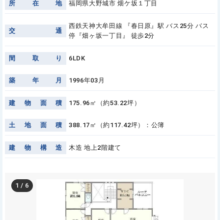
所
在
地
福岡県大野城市 畑ケ坂１丁目
西鉄天神大牟田線 『春日原』駅 バス25分 バス
交
通
停『畑ヶ坂一丁目』 徒歩2分
間
取
り
6LDK
築
年
月
1996年03月
建
物
面
積
175.96㎡（約53.22坪）
土
地
面
積
388.17㎡（約117.42坪）：公簿
建
物
構
造
木造 地上2階建て
1
/
6