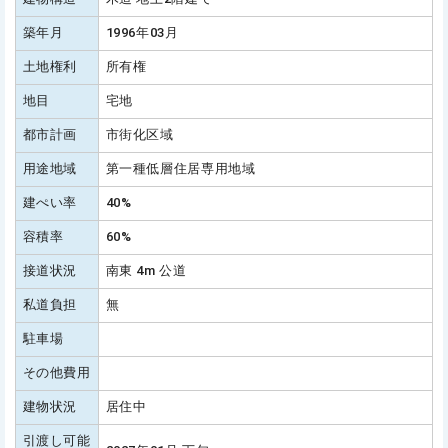
築年月
1996年03月
土地権利
所有権
地目
宅地
都市計画
市街化区域
用途地域
第一種低層住居専用地域
建ぺい率
40%
容積率
60%
接道状況
南東 4m 公道
私道負担
無
駐車場
その他費用
建物状況
居住中
引渡し可能