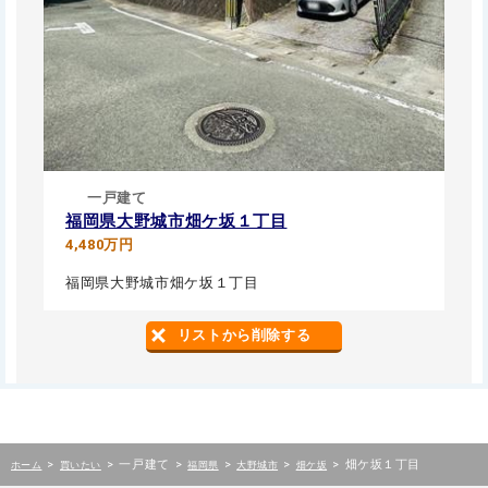
一戸建て
福岡県大野城市畑ケ坂１丁目
4,480万円
福岡県大野城市畑ケ坂１丁目
リストから削除する
>
>
一戸建て
>
>
>
>
畑ケ坂１丁目
ホーム
買いたい
福岡県
大野城市
畑ケ坂