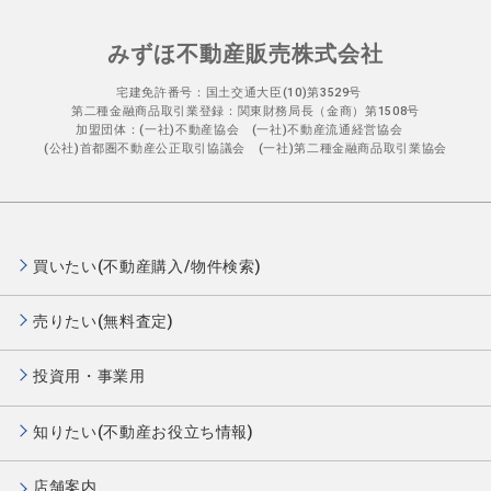
みずほ不動産販売株式会社
宅建免許番号：国土交通大臣(10)第3529号
第二種金融商品取引業登録：関東財務局長（金商）第1508号
加盟団体：(一社)不動産協会 (一社)不動産流通経営協会
(公社)首都圏不動産公正取引協議会 (一社)第二種金融商品取引業協会
買いたい(不動産購入/物件検索)
売りたい(無料査定)
投資用・事業用
知りたい(不動産お役立ち情報)
店舗案内