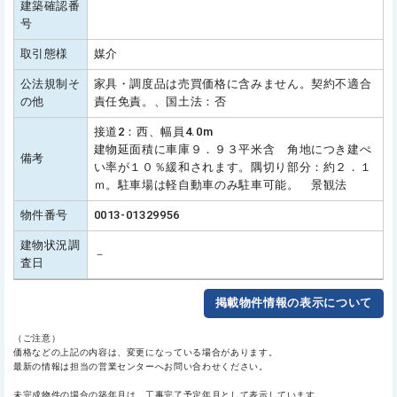
建築確認番
号
取引態様
媒介
公法規制そ
家具・調度品は売買価格に含みません。契約不適合
の他
責任免責。、国土法：否
接道2：西、幅員4.0m
建物延面積に車庫９．９３平米含 角地につき建ぺ
備考
い率が１０％緩和されます。隅切り部分：約２．１
ｍ。駐車場は軽自動車のみ駐車可能。 景観法
物件番号
0013-01329956
建物状況調
－
査日
掲載物件情報の表示について
（ご注意）
価格などの上記の内容は、変更になっている場合があります。
最新の情報は担当の営業センターへお問い合わせください。
未完成物件の場合の築年月は、工事完了予定年月として表示しています。