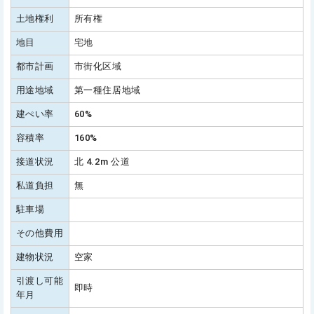
土地権利
所有権
地目
宅地
都市計画
市街化区域
用途地域
第一種住居地域
建ぺい率
60%
容積率
160%
接道状況
北 4.2m 公道
私道負担
無
駐車場
その他費用
建物状況
空家
引渡し可能
即時
年月