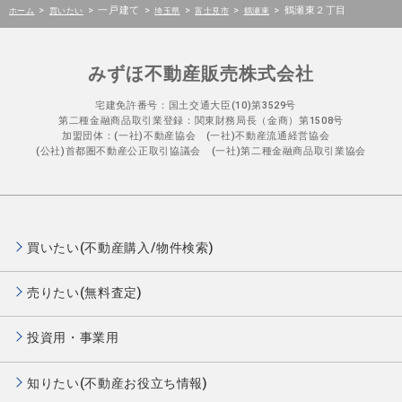
>
>
一戸建て
>
>
>
>
鶴瀬東２丁目
ホーム
買いたい
埼玉県
富士見市
鶴瀬東
みずほ不動産販売株式会社
宅建免許番号：国土交通大臣(10)第3529号
第二種金融商品取引業登録：関東財務局長（金商）第1508号
加盟団体：(一社)不動産協会 (一社)不動産流通経営協会
(公社)首都圏不動産公正取引協議会 (一社)第二種金融商品取引業協会
買いたい(不動産購入/物件検索)
売りたい(無料査定)
投資用・事業用
知りたい(不動産お役立ち情報)