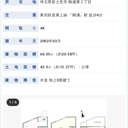
所
在
地
埼玉県富士見市 鶴瀬東２丁目
交
通
東武鉄道東上線 『鶴瀬』駅 徒歩6分
間
取
り
4K
築
年
月
2002年03月
建
物
面
積
68.05㎡（約20.58坪）
土
地
面
積
43.9㎡（約13.27坪）：公簿
建
物
構
造
木造 地上3階建て
1
/
6