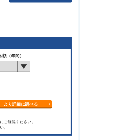
払額（年間）
より詳細に調べる
関にご確認ください。
い。