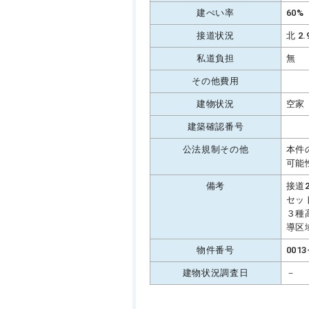
建ぺい率
60%
接道状況
北 2
私道負担
無
その他費用
建物状況
空家
建築確認番号
公法規制その他
本件
可能
備考
接道
セッ
３種
導区
物件番号
0013
建物状況調査日
－