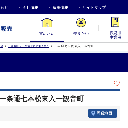
合わせ
会社情報
採用情報
サイトマップ
買いたい
売りたい
投資用・事業
>
>
一条通七本松東入一観音町
京区
一観音町・一条通七本松東入ほか
 一条通七本松東入一観音町
周辺地図