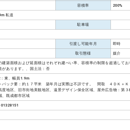
容積率
200%
.9m 私道
駐車場
引渡し可能年月
即時
取引態様
媒介
の建築面積および延面積はそれぞれ建ぺい率、容積率の制限を超過してお
性があります。、国土法：否
2：東、幅員1.9m
トバック要：約１７平米 築年月は実際は不詳です。 間取 ４ＤＫ＋Ｋ
高度地区、旧市街地美観地区、遠景デザイン保全区域、屋外広告物：第３
域、既成都市区域
-01328151