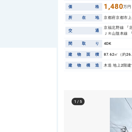
1,480
価
格
万円
所
在
地
京都府京都市上
京福北野線 『
交
通
ＪＲ山陰本線 『
間
取
り
4DK
建
物
面
積
87.62㎡（約26
建
物
構
造
木造 地上2階建
1
/
5