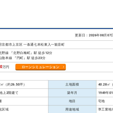
更新日：2026年08月0
府京都市上京区 一条通七本松東入一観音町
北野線 『北野白梅町』駅 徒歩12分
山陰本線 『円町』駅 徒歩23分
80
万円
ローンシミュレーション
62㎡（約26.50坪）
土地面積
40.28
 地上2階建て
築年月
1949年0
権
地目
宅地
化区域
用途地域
準工業地