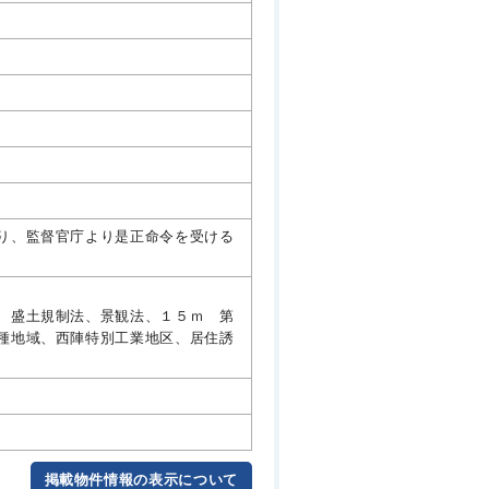
り、監督官庁より是正命令を受ける
 盛土規制法、景観法、１５ｍ 第
種地域、西陣特別工業地区、居住誘
掲載物件情報の表示について