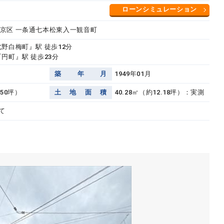
ローンシミュレーション
京区 一条通七本松東入一観音町
北野白梅町』駅 徒歩12分
円町』駅 徒歩23分
築
年
月
1949年01月
.50坪）
土
地
面
積
40.28㎡（約12.18坪）：実測
て