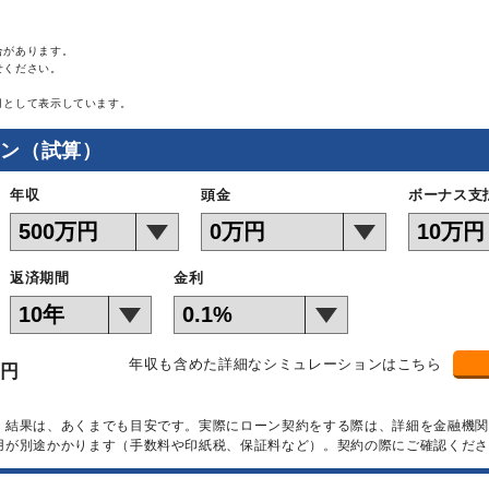
合があります。
せください。
月として表示しています。
ョン（試算）
年収
頭金
ボーナス支
返済期間
金利
年収も含めた詳細なシミュレーションはこちら
万円
）結果は、あくまでも目安です。実際にローン契約をする際は、詳細を金融機
用が別途かかります（手数料や印紙税、保証料など）。契約の際にご確認くださ