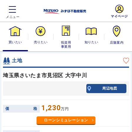
マイページ
買いたい
売りたい
投資用・事業
知りたい
店舗案内
用
土地
埼玉県さいたま市見沼区 大字中川
周辺地図
1,230
価
格
万円
ローンシミュレーション