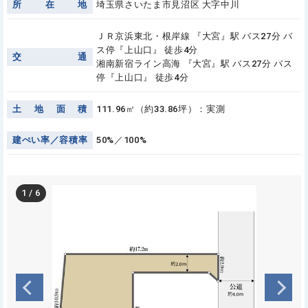
所
在
地
埼玉県さいたま市見沼区 大字中川
ＪＲ京浜東北・根岸線 『大宮』駅 バス27分 バ
ス停『上山口』 徒歩4分
交
通
湘南新宿ライン高海 『大宮』駅 バス27分 バス
停『上山口』 徒歩4分
土
地
面
積
111.96㎡（約33.86坪）：実測
建
ぺ
い
率
／
容
積
率
50%／100%
1
/
6