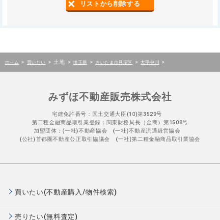
リストから削除する
>
>
土地
>
>
>
>
ホーム
買いたい
埼玉県
さいたま市見沼区
大字中川
みずほ不動産販売株式会社
宅建免許番号：国土交通大臣(10)第3529号
第二種金融商品取引業登録：関東財務局長（金商）第1508号
加盟団体：(一社)不動産協会 (一社)不動産流通経営協会
(公社)首都圏不動産公正取引協議会 (一社)第二種金融商品取引業協会
買いたい(不動産購入/物件検索)
売りたい(無料査定)