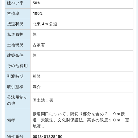
建ぺい率
50%
容積率
100%
接道状況
北東 4m 公道
私道負担
無
土地現況
古家有
建築条件
無
その他費用
引渡時期
相談
取引態様
媒介
公法規制そ
国土法：否
の他
接道間口について、隅切り部分を含め２．９ｍ接
備考
道 景観法、文化財保護法、高さの限度１０ｍ 更
地渡し
物件番号
0013-01328150