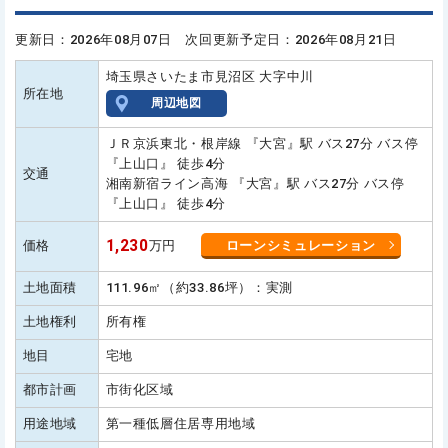
更新日：2026年08月07日 次回更新予定日：2026年08月21日
埼玉県さいたま市見沼区 大字中川
所在地
周辺地図
ＪＲ京浜東北・根岸線 『大宮』駅 バス27分 バス停
『上山口』 徒歩4分
交通
湘南新宿ライン高海 『大宮』駅 バス27分 バス停
『上山口』 徒歩4分
1,230
価格
万円
ローンシミュレーション
土地面積
111.96㎡（約33.86坪）：実測
土地権利
所有権
地目
宅地
都市計画
市街化区域
用途地域
第一種低層住居専用地域