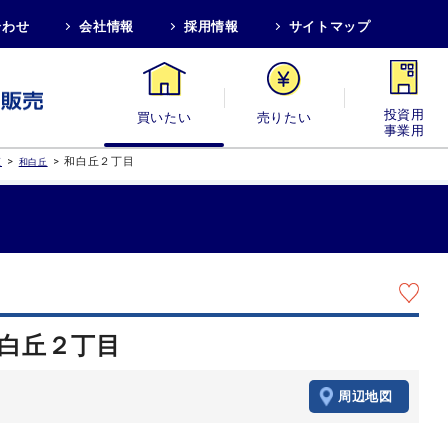
合わせ
会社情報
採用情報
サイトマップ
買いたい
売りたい
投資用・事業
>
>
和白丘２丁目
区
和白丘
和白丘２丁目
周辺地図