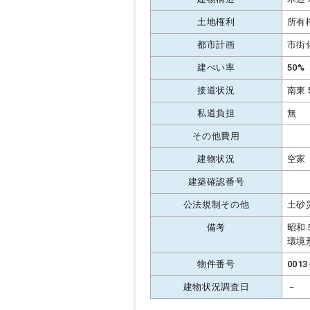
土地権利
所有
都市計画
市街
建ぺい率
50%
接道状況
南東 
私道負担
無
その他費用
建物状況
空家
建築確認番号
公法規制その他
土砂
備考
昭和
環境
物件番号
0013
建物状況調査日
－