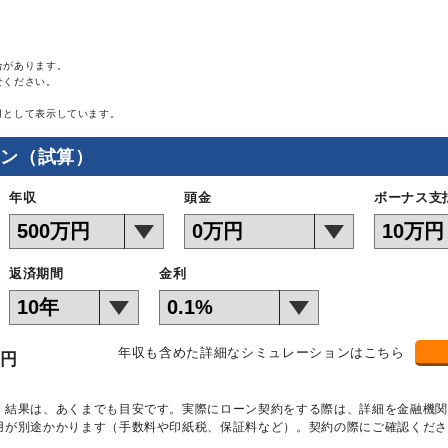
合があります。
せください。
月として表示しています。
ョン（試算）
年収
頭金
ボーナス支
返済期間
金利
年収も含めた詳細なシミュレーションはこちら
万円
）結果は、あくまでも目安です。実際にローン契約をする際は、詳細を金融機
用が別途かかります（手数料や印紙税、保証料など）。契約の際にご確認くださ