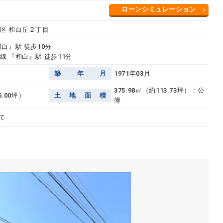
ローンシミュレーション
区 和白丘２丁目
白』駅 徒歩10分
線 『和白』駅 徒歩11分
築
年
月
1971年03月
375.98㎡（約113.73坪）：公
6.00坪）
土
地
面
積
簿
て