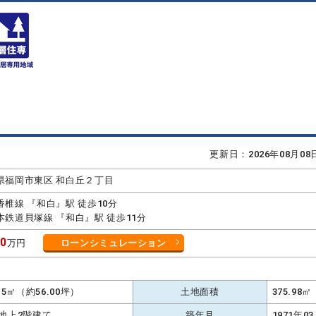
更新日：2026年08月0
県福岡市東区 和白丘２丁目
香椎線 『和白』駅 徒歩10分
本鉄道貝塚線 『和白』駅 徒歩11分
80
万円
ローンシミュレーション
.15㎡（約56.00坪）
土地面積
375.98
 地上2階建て
築年月
1971年0