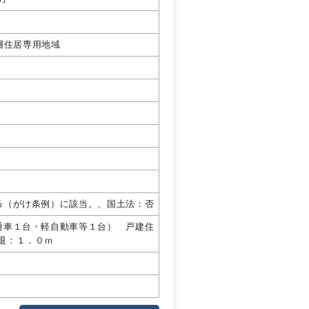
層住居専用地域
条（がけ条例）に該当。、国土法：否
通車１台・軽自動車等１台） 戸建住
退：１．０ｍ