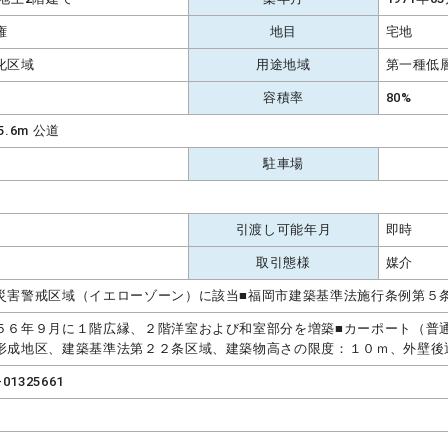
権
地目
宅地
化区域
用途地域
第一種低
容積率
80%
5.6m 公道
駐車場
引渡し可能年月
即時
取引態様
媒介
災害警戒区域（イエローゾーン）に該当■福岡市建築基準法施行条例第５
５６年９月に１階広縁、２階洋室および和室部分を増築■カーポート（普
形成地区、建築基準法第２２条区域、建築物高さの限度：１０ｍ、外壁後
-01325661