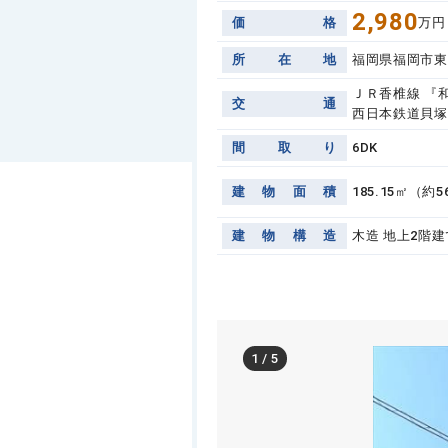
2,980
価
格
万円
所
在
地
福岡県福岡市東
ＪＲ香椎線 『和
交
通
西日本鉄道貝塚
間
取
り
6DK
建
物
面
積
185.15㎡（約5
建
物
構
造
木造 地上2階建
1
/
5