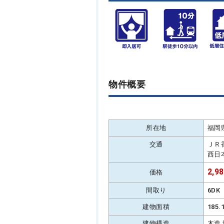
物件概要
所在地
福岡
交通
ＪＲ
西日
2,9
価格
間取り
6DK
建物面積
185
建物構造
木造