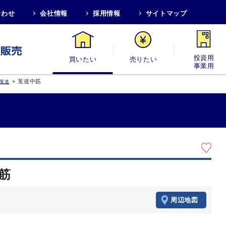
合わせ
会社情報
採用情報
サイトマップ
買いたい
売りたい
投資用・事業
>
莵道中筋
莵道
筋
周辺地図