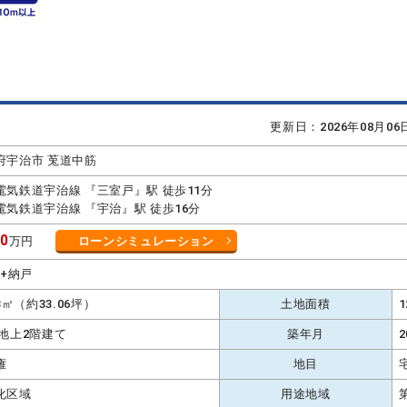
更新日：2026年08月0
府宇治市 莵道中筋
電気鉄道宇治線 『三室戸』駅 徒歩11分
電気鉄道宇治線 『宇治』駅 徒歩16分
80
万円
ローンシミュレーション
K+納戸
.3㎡（約33.06坪）
土地面積
 地上2階建て
築年月
2
権
地目
化区域
用途地域