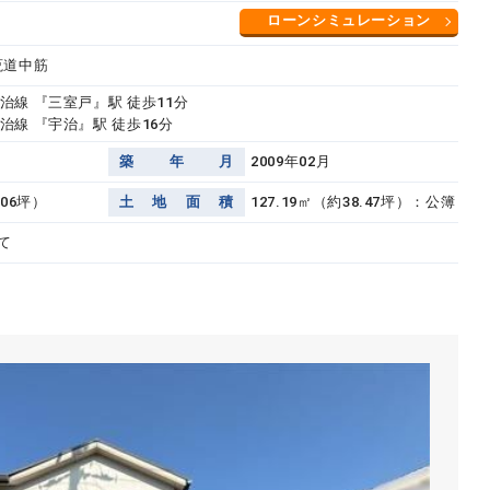
ローンシミュレーション
莵道中筋
治線 『三室戸』駅 徒歩11分
治線 『宇治』駅 徒歩16分
築
年
月
2009年02月
.06坪）
土
地
面
積
127.19㎡（約38.47坪）：公簿
て