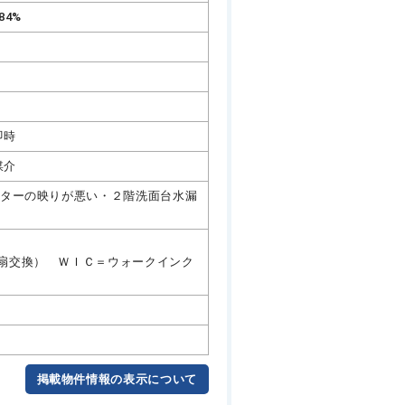
84%
即時
媒介
ニターの映りが悪い・２階洗面台水漏
扇交換） ＷＩＣ＝ウォークインク
掲載物件情報の表示について