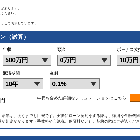
合があります。
せください。
月として表示しています。
ョン（試算）
年収
頭金
ボーナス支
返済期間
金利
年収も含めた詳細なシミュレーションはこちら
万円
）結果は、あくまでも目安です。実際にローン契約をする際は、詳細を金融機
用が別途かかります（手数料や印紙税、保証料など）。契約の際にご確認くださ