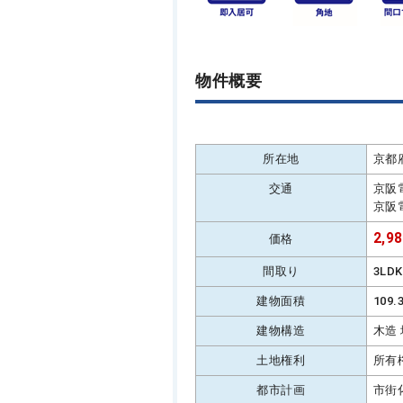
物件概要
所在地
京都
交通
京阪
京阪
2,9
価格
間取り
3LD
建物面積
109
建物構造
木造
土地権利
所有
都市計画
市街