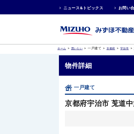
ニュース&トピックス
お問い
>
>
一戸建て
>
>
>
ホーム
買いたい
京都府
宇治市
物件詳細
一戸建て
京都府宇治市 莵道中