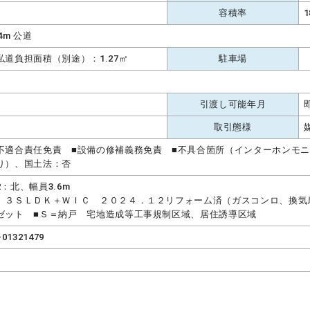
容積率
1
.4m 公道
私道負担面積（別途）：1.27㎡
駐車場
引渡し可能年月
取引態様
不適合責任免責 ■設備の修補義務免責 ■不具合箇所（インターホンモ
り）、国土法：否
2：北、幅員3.6m
 ３ＳＬＤＫ＋ＷＩＣ ２０２４．１２リフォーム済（ガスコンロ、換気
ゼット ■Ｓ＝納戸 宅地造成等工事規制区域、居住誘導区域
-01321479