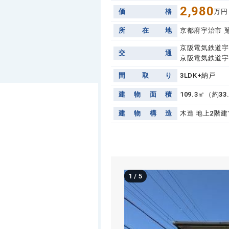
2,980
価
格
万円
所
在
地
京都府宇治市 
京阪電気鉄道宇
交
通
京阪電気鉄道宇
間
取
り
3LDK+納戸
建
物
面
積
109.3㎡（約33
建
物
構
造
木造 地上2階建
1
/
5