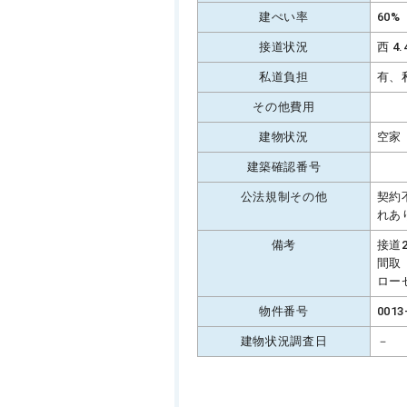
建ぺい率
60%
接道状況
西 4
私道負担
有、
その他費用
建物状況
空家
建築確認番号
公法規制その他
契約
れあ
備考
接道
間取
ロー
物件番号
0013
建物状況調査日
－