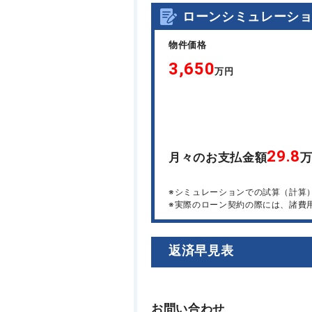
ローンシミュレーシ
物件価格
3,650
万円
29.8
月々のお支払金額
※シミュレーションでの試算（計算
※実際のローン契約の際には、諸費
返済早見表
お問い合わせ