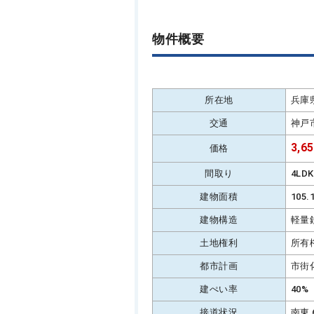
物件概要
所在地
兵庫
交通
神戸
3,6
価格
間取り
4LD
建物面積
105
建物構造
軽量
土地権利
所有
都市計画
市街
建ぺい率
40%
接道状況
南東 