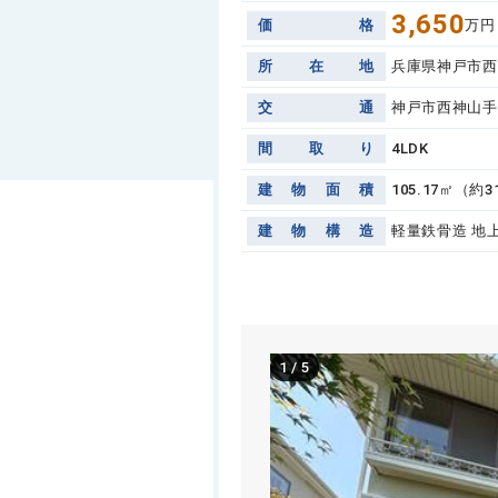
3,650
価
格
万円
所
在
地
兵庫県神戸市西
交
通
神戸市西神山手
間
取
り
4LDK
建
物
面
積
105.17㎡（約3
建
物
構
造
軽量鉄骨造 地
1
/
5