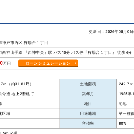
更新日：2026年08月0
県神戸市西区 狩場台１丁目
市西神山手線 『西神中央』駅 バス10分 バス停『狩場台１丁目』 徒歩4分
50
万円
ローンシミュレーション
K
.17㎡（約31.81坪）
土地面積
242.7
鉄骨造 地上2階建て
築年月
1985年
権
地目
宅地
化区域
用途地域
第一種
容積率
80%
6.5m 公道