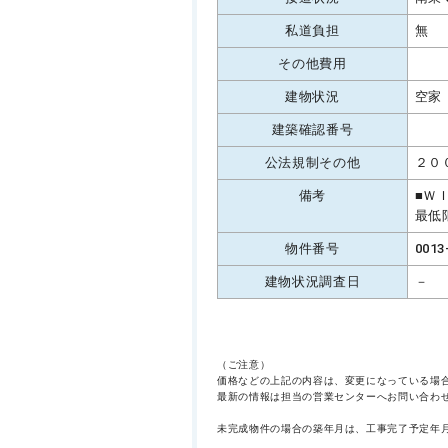
私道負担
無
その他費用
建物状況
空家
建築確認番号
公法規制その他
２０
備考
■Ｗ
最低
物件番号
0013
建物状況調査日
－
（ご注意）
価格などの上記の内容は、変更になっている場
最新の情報は担当の営業センターへお問い合わ
未完成物件の場合の築年月は、工事完了予定年