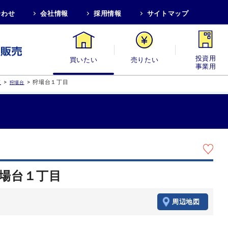
合わせ
会社情報
採用情報
サイトマップ
買いたい
売りたい
投資用・事業
>
>
狩場台１丁目
区
狩場台
狩場台１丁目
周辺地図