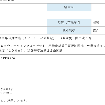
駐車場
引渡し可能年月
相談
取引態様
媒介
０３年９月増築（１７．５５㎡未登記）ＬＤＫ変更、国土法：否
ＩＣ＝ウォークインクローゼット 宅地造成等工事規制区域、外壁後退１
限度（１００㎡）、建築基準法第２２条区域
-01319766
合があります。
せください。
月として表示しています。