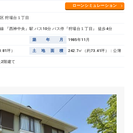
ローンシミュレーション
区 狩場台１丁目
線 『西神中央』駅 バス10分 バス停『狩場台１丁目』 徒歩4分
築
年
月
1985年11月
1.81坪）
土
地
面
積
242.7㎡（約73.41坪）：公簿
上2階建て