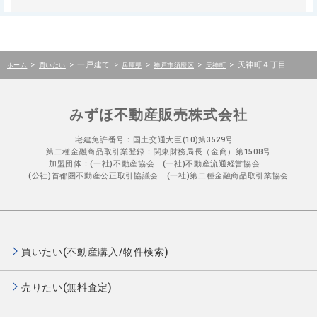
>
>
一戸建て
>
>
>
>
天神町４丁目
ホーム
買いたい
兵庫県
神戸市須磨区
天神町
みずほ不動産販売株式会社
宅建免許番号：国土交通大臣(10)第3529号
第二種金融商品取引業登録：関東財務局長（金商）第1508号
加盟団体：(一社)不動産協会 (一社)不動産流通経営協会
(公社)首都圏不動産公正取引協議会 (一社)第二種金融商品取引業協会
買いたい(不動産購入/物件検索)
売りたい(無料査定)