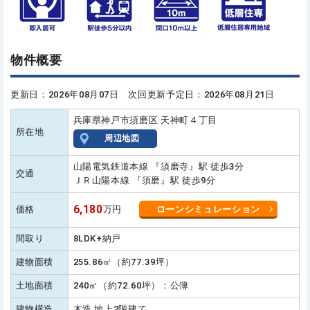
物件概要
更新日：2026年08月07日 次回更新予定日：2026年08月21日
兵庫県神戸市須磨区 天神町４丁目
所在地
周辺地図
山陽電気鉄道本線 『須磨寺』駅 徒歩3分
交通
ＪＲ山陽本線 『須磨』駅 徒歩9分
6,180
価格
万円
ローンシミュレーション
間取り
8LDK+納戸
建物面積
255.86㎡（約77.39坪）
土地面積
240㎡（約72.60坪）：公簿
建物構造
木造 地上2階建て