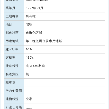
築年月
1997年01月
土地権利
所有権
地目
宅地
都市計画
市街化区域
用途地域
第一種低層住居専用地域
建ぺい率
60%
容積率
150%
接道状況
北 3.5m 私道
私道負担
無
駐車場
その他費用
建物状況
空家
引渡し可能