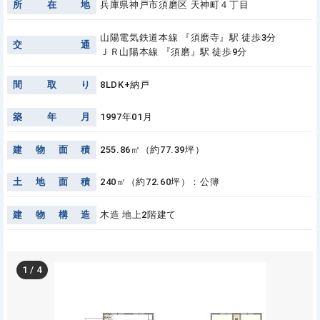
所
在
地
兵庫県神戸市須磨区 天神町４丁目
山陽電気鉄道本線 『須磨寺』駅 徒歩3分
交
通
ＪＲ山陽本線 『須磨』駅 徒歩9分
間
取
り
8LDK+納戸
築
年
月
1997年01月
建
物
面
積
255.86㎡（約77.39坪）
土
地
面
積
240㎡（約72.60坪）：公簿
建
物
構
造
木造 地上2階建て
1
/
4