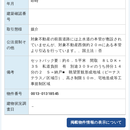
即時
年月
建築確認番
号
取引態様
媒介
対象不動産の前面道路には上水道の本管が敷設され
公法規制そ
ていませんが、対象不動産西側約２０ｍにある本管
の他
より引込を行っています。、国土法：否
セットバック要：約６．５平米 間取 ８ＬＤＫ＋
３Ｓ 私道負担 有 別途３０９㎡のうち持分１４
備考
分の２ Ｓ＝納戸■ 眺望景観形成地域（ビーナス
テラス／区域①）、高さ制限１０ｍ、宅地造成等工
事規制区域
物件番号
0013-01318545
建物状況調
－
査日
掲載物件情報の表示について