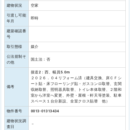
建物状況
空家
引渡し可能
即時
年月
建築確認番
号
取引態様
媒介
公法規制そ
国土法：否
の他
接道2：西、幅員5.0m
２０２６．０４リフォーム済（建具交換、床ＣＦシ
ート貼・床フローリング貼・ガスコンロ取替、玄関
備考
収納取替、照明器具取替、トイレ本体取替、２階和
室から洋室へ変更、外壁・屋根・軒天等塗装、駐車
スペース１台分新設、全室クロス貼替 他）
物件番号
0013-01313434
建物状況調
－
査日