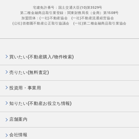
宅建免許番号：国土交通大臣(10)第3529号
第二種金融商品取引業登録：関東財務局長（金商）第1508号
加盟団体：(一社)不動産協会 (一社)不動産流通経営協会
(公社)首都圏不動産公正取引協議会 (一社)第二種金融商品取引業協会
買いたい(不動産購入/物件検索)
売りたい(無料査定)
投資用・事業用
知りたい(不動産お役立ち情報)
店舗案内
会社情報