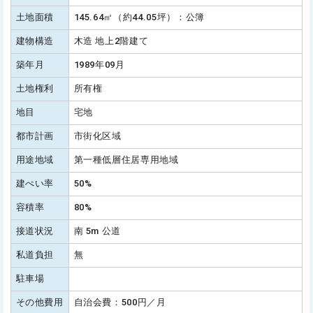
土地面積
145.64㎡（約44.05坪）：公簿
建物構造
木造 地上2階建て
築年月
1989年09月
土地権利
所有権
地目
宅地
都市計画
市街化区域
用途地域
第一種低層住居専用地域
建ぺい率
50%
容積率
80%
接道状況
南 5m 公道
私道負担
無
駐車場
その他費用
自治会費：500円／月