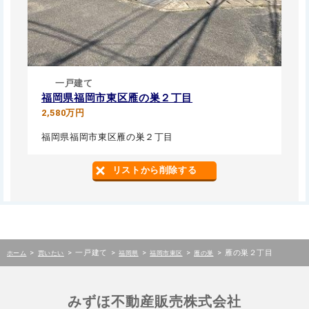
一戸建て
福岡県福岡市東区雁の巣２丁目
2,580万円
福岡県福岡市東区雁の巣２丁目
リストから削除する
>
>
一戸建て
>
>
>
>
雁の巣２丁目
ホーム
買いたい
福岡県
福岡市東区
雁の巣
みずほ不動産販売株式会社