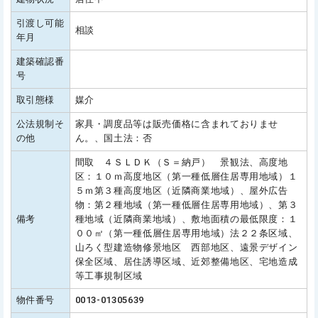
引渡し可能
相談
年月
建築確認番
号
取引態様
媒介
公法規制そ
家具・調度品等は販売価格に含まれておりませ
の他
ん。、国土法：否
間取 ４ＳＬＤＫ（Ｓ＝納戸） 景観法、高度地
区：１０ｍ高度地区（第一種低層住居専用地域）１
５ｍ第３種高度地区（近隣商業地域）、屋外広告
物：第２種地域（第一種低層住居専用地域）、第３
備考
種地域（近隣商業地域）、敷地面積の最低限度：１
００㎡（第一種低層住居専用地域）法２２条区域、
山ろく型建造物修景地区 西部地区、遠景デザイン
保全区域、居住誘導区域、近郊整備地区、宅地造成
等工事規制区域
物件番号
0013-01305639