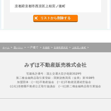
京都府京都市西京区上桂宮ノ後町
リストから削除する
>
>
一戸建て
>
>
>
>
ホーム
買いたい
京都府
京都市西京区
上桂宮ノ後町
みずほ不動産販売株式会社
宅建免許番号：国土交通大臣(10)第3529号
第二種金融商品取引業登録：関東財務局長（金商）第1508号
加盟団体：(一社)不動産協会 (一社)不動産流通経営協会
(公社)首都圏不動産公正取引協議会 (一社)第二種金融商品取引業協会