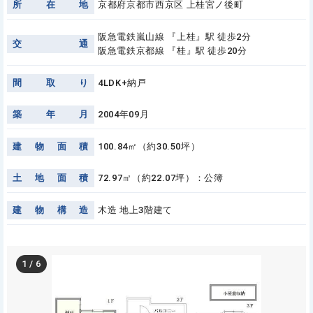
所
在
地
京都府京都市西京区 上桂宮ノ後町
阪急電鉄嵐山線 『上桂』駅 徒歩2分
交
通
阪急電鉄京都線 『桂』駅 徒歩20分
間
取
り
4LDK+納戸
築
年
月
2004年09月
建
物
面
積
100.84㎡（約30.50坪）
土
地
面
積
72.97㎡（約22.07坪）：公簿
建
物
構
造
木造 地上3階建て
1
/
6