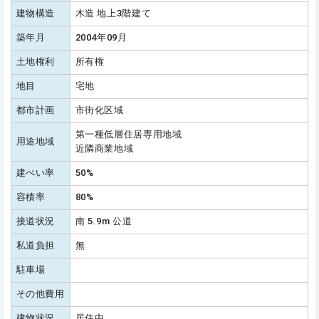
建物構造
木造 地上3階建て
築年月
2004年09月
土地権利
所有権
地目
宅地
都市計画
市街化区域
第一種低層住居専用地域
用途地域
近隣商業地域
建ぺい率
50%
容積率
80%
接道状況
南 5.9m 公道
私道負担
無
駐車場
その他費用
建物状況
居住中