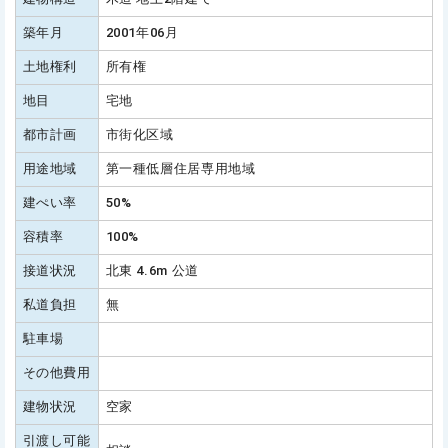
築年月
2001年06月
土地権利
所有権
地目
宅地
都市計画
市街化区域
用途地域
第一種低層住居専用地域
建ぺい率
50%
容積率
100%
接道状況
北東 4.6m 公道
私道負担
無
駐車場
その他費用
建物状況
空家
引渡し可能