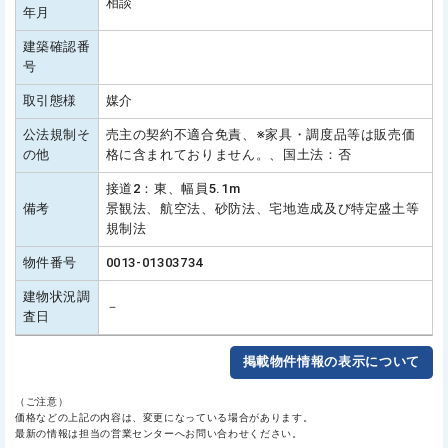
相談
年月
建築確認番
号
取引態様
媒介
公法規制そ
売主の契約不適合免責、※家具・調度品等は販売価
の他
格に含まれておりません。、国土法：否
接道2：東、幅員5.1m
備考
景観法、航空法、砂防法、宅地造成及び特定盛土等
規制法
物件番号
0013-01303734
建物状況調
－
査日
掲載物件情報の表示について
（ご注意）
価格などの上記の内容は、変更になっている場合があります。
最新の情報は担当の営業センターへお問い合わせください。