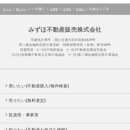
>
>
一戸建て
>
>
>
>
武庫山１丁目
ホーム
買いたい
兵庫県
宝塚市
武庫山
みずほ不動産販売株式会社
宅建免許番号：国土交通大臣(10)第3529号
第二種金融商品取引業登録：関東財務局長（金商）第1508号
加盟団体：(一社)不動産協会 (一社)不動産流通経営協会
(公社)首都圏不動産公正取引協議会 (一社)第二種金融商品取引業協会
買いたい(不動産購入/物件検索)
売りたい(無料査定)
投資用・事業用
知りたい(不動産お役立ち情報)