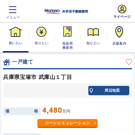
マイページ
買いたい
売りたい
投資用・事業
知りたい
店舗案内
用
一戸建て
兵庫県宝塚市 武庫山１丁目
周辺地図
4,480
価
格
万円
ローンシミュレーション