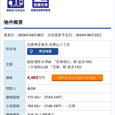
物件概要
更新日：2026年08月08日 次回更新予定日：2026年08月22日
兵庫県宝塚市 武庫山１丁目
所在地
周辺地図
阪急電鉄今津線 『宝塚南口』駅 徒歩10分
交通
ＪＲ福知山線 『宝塚』駅 徒歩14分
4,480
価格
万円
ローンシミュレーション
間取り
4LDK
建物面積
113.22㎡（約34.24坪）
土地面積
150.02㎡（約45.38坪）：公簿
建物構造
木造 地上2階建て