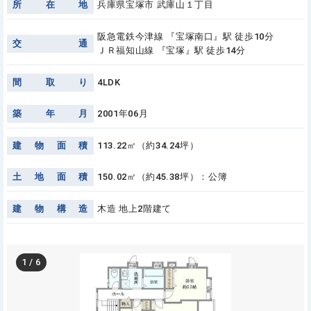
所
在
地
兵庫県宝塚市 武庫山１丁目
阪急電鉄今津線 『宝塚南口』駅 徒歩10分
交
通
ＪＲ福知山線 『宝塚』駅 徒歩14分
間
取
り
4LDK
築
年
月
2001年06月
建
物
面
積
113.22㎡（約34.24坪）
土
地
面
積
150.02㎡（約45.38坪）：公簿
建
物
構
造
木造 地上2階建て
1
/
6