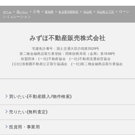
>
>
土地
>
>
>
>
>
ローン
ホーム
買いたい
愛知県
名古屋市昭和区
向山町
向山町２丁目
シミュレーション
みずほ不動産販売株式会社
宅建免許番号：国土交通大臣(10)第3529号
第二種金融商品取引業登録：関東財務局長（金商）第1508号
加盟団体：(一社)不動産協会 (一社)不動産流通経営協会
(公社)首都圏不動産公正取引協議会 (一社)第二種金融商品取引業協会
買いたい(不動産購入/物件検索)
売りたい(無料査定)
投資用・事業用