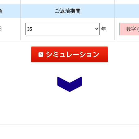
額
ご返済期間
円
年