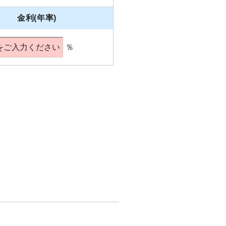
金利(年率)
％