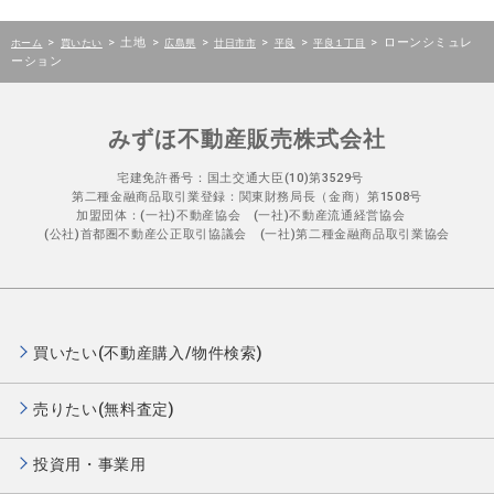
>
>
土地
>
>
>
>
>
ローンシミュレ
ホーム
買いたい
広島県
廿日市市
平良
平良１丁目
ーション
みずほ不動産販売株式会社
宅建免許番号：国土交通大臣(10)第3529号
第二種金融商品取引業登録：関東財務局長（金商）第1508号
加盟団体：(一社)不動産協会 (一社)不動産流通経営協会
(公社)首都圏不動産公正取引協議会 (一社)第二種金融商品取引業協会
買いたい(不動産購入/物件検索)
売りたい(無料査定)
投資用・事業用