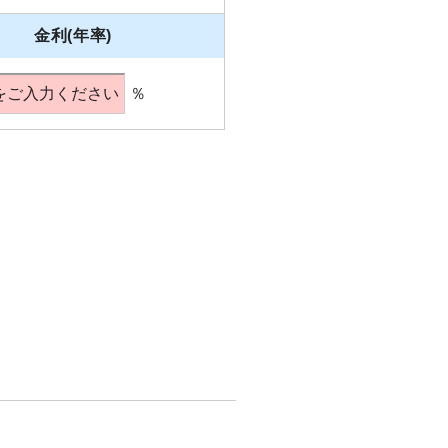
金利(年率)
％