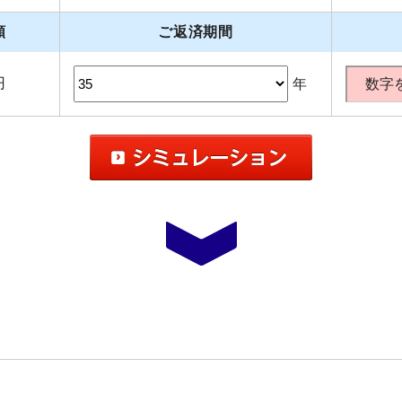
額
ご返済期間
円
年