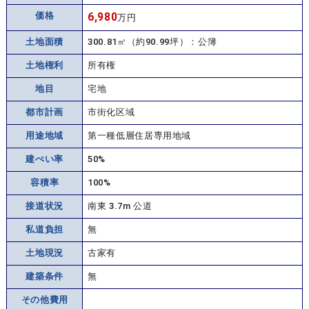
価格
6,980
万円
土地面積
300.81㎡（約90.99坪）：公簿
土地権利
所有権
地目
宅地
都市計画
市街化区域
用途地域
第一種低層住居専用地域
建ぺい率
50%
容積率
100%
接道状況
南東 3.7m 公道
私道負担
無
土地現況
古家有
建築条件
無
その他費用