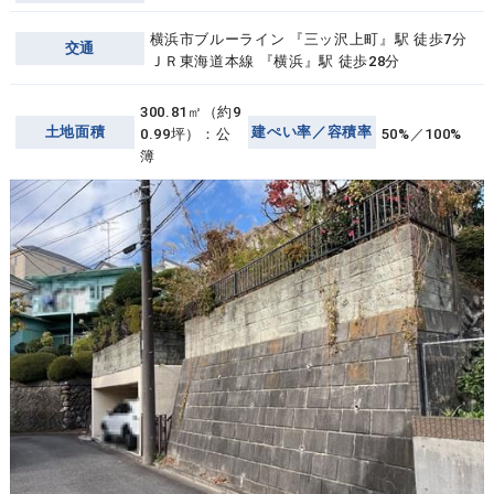
横浜市ブルーライン 『三ッ沢上町』駅 徒歩7分
交通
ＪＲ東海道本線 『横浜』駅 徒歩28分
300.81㎡（約9
土地面積
建ぺい率／容積率
0.99坪）：公
50%／100%
簿