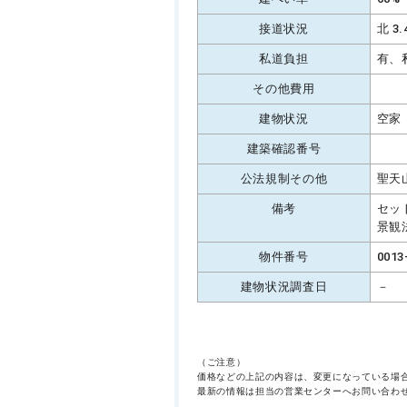
接道状況
北 3
私道負担
有、
その他費用
建物状況
空家
建築確認番号
公法規制その他
聖天
備考
セッ
景観
物件番号
0013
建物状況調査日
－
（ご注意）
価格などの上記の内容は、変更になっている場
最新の情報は担当の営業センターへお問い合わ