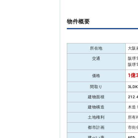
物件概要
所在地
大阪
交通
阪堺
阪堺
1億3
価格
間取り
3LD
建物面積
212
建物構造
木造
土地権利
所有
都市計画
市街
建ぺい率
60%