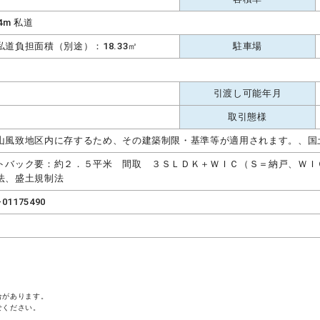
.4m 私道
私道負担面積（別途）：18.33㎡
駐車場
引渡し可能年月
取引態様
山風致地区内に存するため、その建築制限・基準等が適用されます。、国
トバック要：約２．５平米 間取 ３ＳＬＤＫ＋ＷＩＣ（Ｓ＝納戸、Ｗ
法、盛土規制法
-01175490
合があります。
せください。