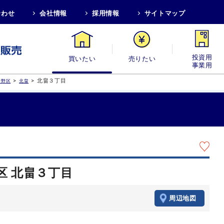
合わせ
会社情報
採用情報
サイトマップ
買いたい
売りたい
投資用・事業
>
>
北畠３丁目
倍野区
北畠
区 北畠３丁目
周辺地図