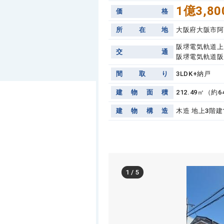
1億3,80
価
格
所
在
地
大阪府大阪市阿
阪堺電気軌道上
交
通
阪堺電気軌道阪
間
取
り
3LDK+納戸
建
物
面
積
212.49㎡（約6
建
物
構
造
木造 地上3階建
1
/
5