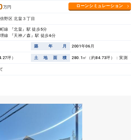
0
ローンシミュレーション
万円
倍野区 北畠３丁目
町線 『北畠』駅 徒歩5分
堺線 『天神ノ森』駅 徒歩6分
築
年
月
2001年06月
4.27坪）
土
地
面
積
280.1㎡（約84.73坪）：実測
て