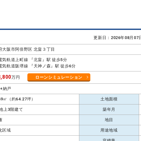
更新日：2026年08月0
府大阪市阿倍野区 北畠３丁目
電気軌道上町線 『北畠』駅 徒歩5分
電気軌道阪堺線 『天神ノ森』駅 徒歩6分
,800
万円
ローンシミュレーション
K+納戸
.49㎡（約64.27坪）
土地面積
 地上3階建て
築年月
権
地目
化区域
用途地域
容積率