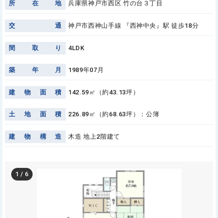
所
在
地
兵庫県神戸市西区 竹の台３丁目
交
通
神戸市西神山手線 『西神中央』駅 徒歩18分
間
取
り
4LDK
築
年
月
1989年07月
建
物
面
積
142.59㎡（約43.13坪）
土
地
面
積
226.89㎡（約68.63坪）：公簿
建
物
構
造
木造 地上2階建て
1
/
6