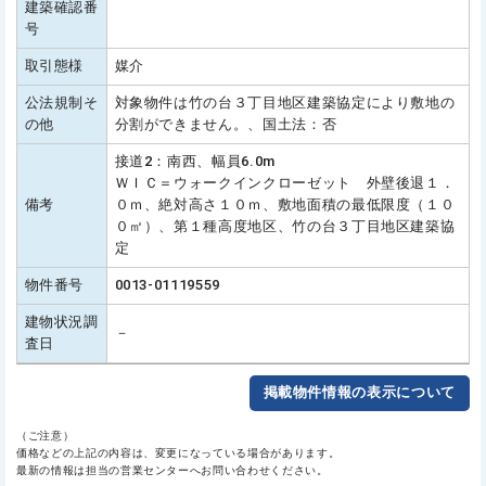
建築確認番
号
取引態様
媒介
公法規制そ
対象物件は竹の台３丁目地区建築協定により敷地の
の他
分割ができません。、国土法：否
接道2：南西、幅員6.0m
ＷＩＣ＝ウォークインクローゼット 外壁後退１．
備考
０ｍ、絶対高さ１０ｍ、敷地面積の最低限度（１０
０㎡）、第１種高度地区、竹の台３丁目地区建築協
定
物件番号
0013-01119559
建物状況調
－
査日
掲載物件情報の表示について
（ご注意）
価格などの上記の内容は、変更になっている場合があります。
最新の情報は担当の営業センターへお問い合わせください。