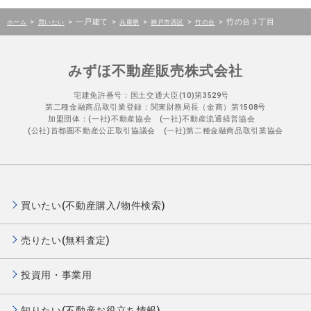
>
>
一戸建て
>
>
>
>
竹の台３丁目
ホーム
買いたい
兵庫県
神戸市西区
竹の台
みずほ不動産販売株式会社
宅建免許番号：国土交通大臣(10)第3529号
第二種金融商品取引業登録：関東財務局長（金商）第1508号
加盟団体：(一社)不動産協会 (一社)不動産流通経営協会
(公社)首都圏不動産公正取引協議会 (一社)第二種金融商品取引業協会
買いたい(不動産購入/物件検索)
売りたい(無料査定)
投資用・事業用
知りたい(不動産お役立ち情報)