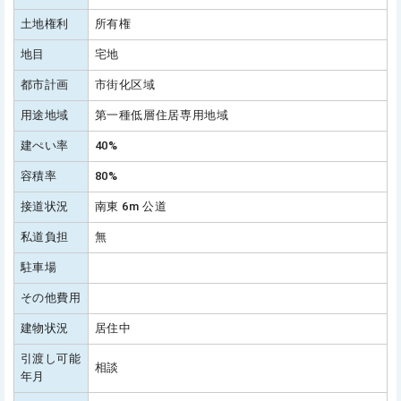
土地権利
所有権
地目
宅地
都市計画
市街化区域
用途地域
第一種低層住居専用地域
建ぺい率
40%
容積率
80%
接道状況
南東 6m 公道
私道負担
無
駐車場
その他費用
建物状況
居住中
引渡し可能
相談
年月