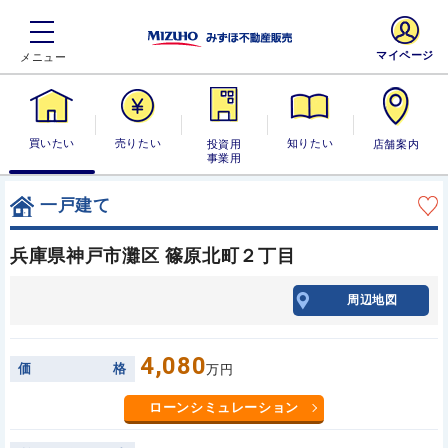
マイページ
買いたい
売りたい
投資用・事業
知りたい
店舗案内
用
一戸建て
兵庫県神戸市灘区 篠原北町２丁目
周辺地図
4,080
価
格
万円
ローンシミュレーション