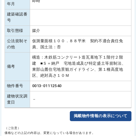
即時
年月
建築確認番
号
取引態様
媒介
公法規制そ
仮測量面積１００．８８平米 契約不適合責任免
の他
責、国土法：否
構造：木鉄筋コンクリート造瓦葺地下１階付２階
建 ■Ｓ＝納戸 宅地造成及び特定盛土等規制法、
備考
東部山麓住宅地景観ガイドライン、第１種高度地
区、絶対高さ１０Ｍ
物件番号
0013-01112540
建物状況調
－
査日
掲載物件情報の表示について
（ご注意）
価格などの上記の内容は、変更になっている場合があります。