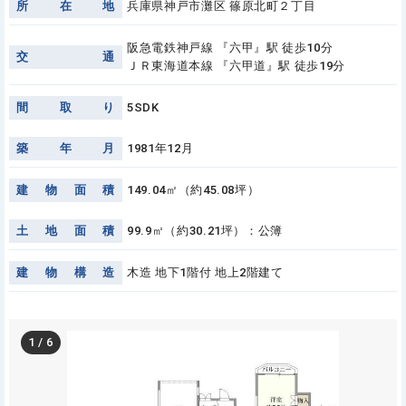
所
在
地
兵庫県神戸市灘区 篠原北町２丁目
阪急電鉄神戸線 『六甲』駅 徒歩10分
交
通
ＪＲ東海道本線 『六甲道』駅 徒歩19分
間
取
り
5SDK
築
年
月
1981年12月
建
物
面
積
149.04㎡（約45.08坪）
土
地
面
積
99.9㎡（約30.21坪）：公簿
建
物
構
造
木造 地下1階付 地上2階建て
1
/
6