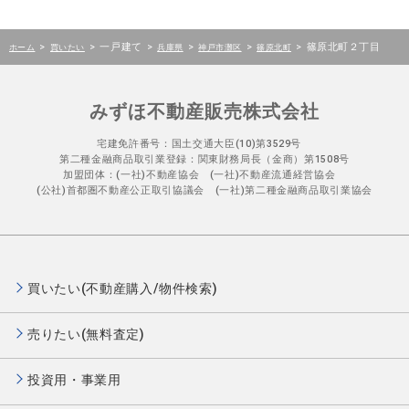
>
>
一戸建て
>
>
>
>
篠原北町２丁目
ホーム
買いたい
兵庫県
神戸市灘区
篠原北町
みずほ不動産販売株式会社
宅建免許番号：国土交通大臣(10)第3529号
第二種金融商品取引業登録：関東財務局長（金商）第1508号
加盟団体：(一社)不動産協会 (一社)不動産流通経営協会
(公社)首都圏不動産公正取引協議会 (一社)第二種金融商品取引業協会
買いたい(不動産購入/物件検索)
売りたい(無料査定)
投資用・事業用