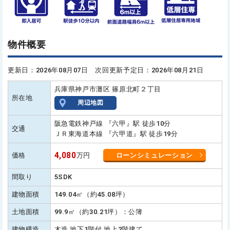
物件概要
更新日：2026年08月07日 次回更新予定日：2026年08月21日
兵庫県神戸市灘区 篠原北町２丁目
所在地
周辺地図
阪急電鉄神戸線 『六甲』駅 徒歩10分
交通
ＪＲ東海道本線 『六甲道』駅 徒歩19分
4,080
価格
万円
ローンシミュレーション
間取り
5SDK
建物面積
149.04㎡（約45.08坪）
土地面積
99.9㎡（約30.21坪）：公簿
建物構造
木造 地下1階付 地上2階建て