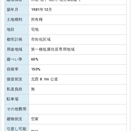
築年月
1981年12月
土地権利
所有権
地目
宅地
都市計画
市街化区域
用途地域
第一種低層住居専用地域
建ぺい率
60%
容積率
150%
接道状況
北西 8.1m 公道
私道負担
無
駐車場
その他費用
建物状況
空家
引渡し可能