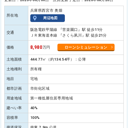
兵庫県西宮市 奥畑
所在地
周辺地図
阪急電鉄甲陽線 『苦楽園口』駅 徒歩11分
交通
ＪＲ東海道本線 『さくら夙川』駅 徒歩21分
8,980
価格
万円
ローンシミュレーション
土地面積
444.77㎡（約134.54坪）：公簿
土地権利
所有権
地目
宅地
都市計画
市街化区域
用途地域
第一種低層住居専用地域
建ぺい率
40%
容積率
100%
接道状況
南東 7.9m 公道