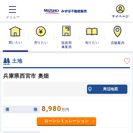
マイページ
買いたい
売りたい
投資用・事業
知りたい
店舗案内
用
土地
兵庫県西宮市 奥畑
周辺地図
8,980
価
格
万円
ローンシミュレーション