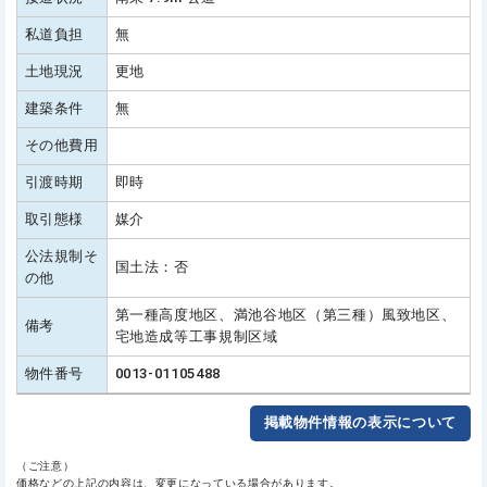
私道負担
無
土地現況
更地
建築条件
無
その他費用
引渡時期
即時
取引態様
媒介
公法規制そ
国土法：否
の他
第一種高度地区、満池谷地区（第三種）風致地区、
備考
宅地造成等工事規制区域
物件番号
0013-01105488
掲載物件情報の表示について
（ご注意）
価格などの上記の内容は、変更になっている場合があります。