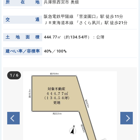
所
在
地
兵庫県西宮市 奥畑
阪急電鉄甲陽線 『苦楽園口』駅 徒歩11分
交
通
ＪＲ東海道本線 『さくら夙川』駅 徒歩21分
土
地
面
積
444.77㎡（約134.54坪）：公簿
建
ぺ
い
率
／
容
積
率
40%／100%
1
/
6