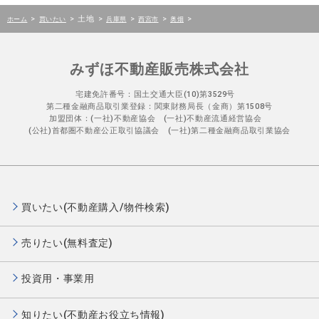
>
>
土地
>
>
>
>
ホーム
買いたい
兵庫県
西宮市
奥畑
みずほ不動産販売株式会社
宅建免許番号：国土交通大臣(10)第3529号
第二種金融商品取引業登録：関東財務局長（金商）第1508号
加盟団体：(一社)不動産協会 (一社)不動産流通経営協会
(公社)首都圏不動産公正取引協議会 (一社)第二種金融商品取引業協会
買いたい(不動産購入/物件検索)
売りたい(無料査定)
投資用・事業用
知りたい(不動産お役立ち情報)