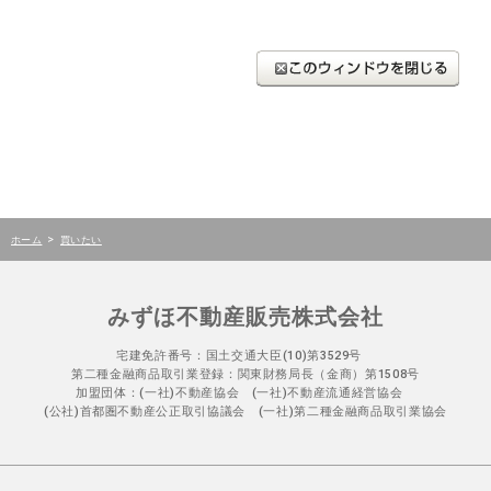
>
ホーム
買いたい
みずほ不動産販売株式会社
宅建免許番号：国土交通大臣(10)第3529号
第二種金融商品取引業登録：関東財務局長（金商）第1508号
加盟団体：(一社)不動産協会 (一社)不動産流通経営協会
(公社)首都圏不動産公正取引協議会 (一社)第二種金融商品取引業協会