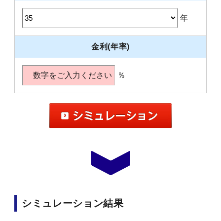
年
金利(年率)
％
シミュレーション結果