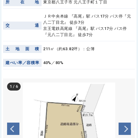
所
在
地
東京都八王子市 元八王子町１丁目
ＪＲ中央本線 『高尾』駅 バス17分 バス停『元
八二丁目北』 徒歩7分
交
通
京王電鉄高尾線 『高尾』駅 バス17分 バス停
『元八二丁目北』 徒歩7分
土
地
面
積
211㎡（約63.82坪）：公簿
建
ぺ
い
率
／
容
積
率
40%／80%
1
/
6