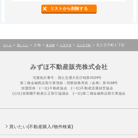
リストから削除する
>
>
土地
>
>
>
>
元八王子町１丁目
ホーム
買いたい
東京都
八王子市
元八王子町
みずほ不動産販売株式会社
宅建免許番号：国土交通大臣(10)第3529号
第二種金融商品取引業登録：関東財務局長（金商）第1508号
加盟団体：(一社)不動産協会 (一社)不動産流通経営協会
(公社)首都圏不動産公正取引協議会 (一社)第二種金融商品取引業協会
買いたい(不動産購入/物件検索)