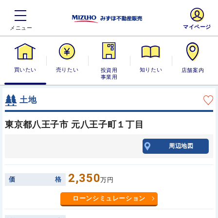
マイページ
買いたい
売りたい
投資用・事業
知りたい
店舗案内
用
土地
東京都八王子市 元八王子町１丁目
周辺地図
2,350
価
格
万円
ローンシミュレーション