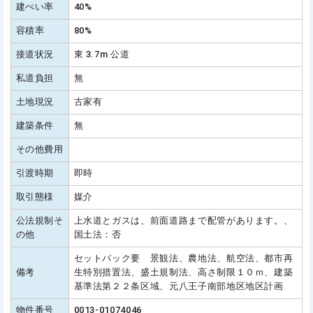
建ぺい率
40%
容積率
80%
接道状況
東 3.7m 公道
私道負担
無
土地現況
古家有
建築条件
無
その他費用
引渡時期
即時
取引態様
媒介
公法規制そ
上水道とガスは、前面道路まで配管があります。、
の他
国土法：否
セットバック要 景観法、農地法、航空法、都市再
備考
生特別措置法、盛土規制法、高さ制限１０ｍ、建築
基準法第２２条区域、元八王子南部地区地区計画
物件番号
0013-01074046