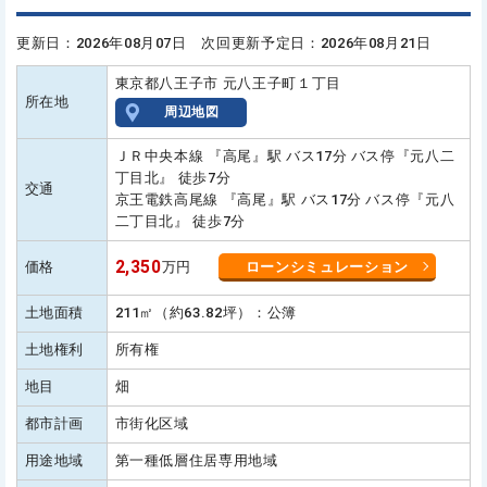
更新日：2026年08月07日 次回更新予定日：2026年08月21日
東京都八王子市 元八王子町１丁目
所在地
周辺地図
ＪＲ中央本線 『高尾』駅 バス17分 バス停『元八二
丁目北』 徒歩7分
交通
京王電鉄高尾線 『高尾』駅 バス17分 バス停『元八
二丁目北』 徒歩7分
2,350
価格
万円
ローンシミュレーション
土地面積
211㎡（約63.82坪）：公簿
土地権利
所有権
地目
畑
都市計画
市街化区域
用途地域
第一種低層住居専用地域