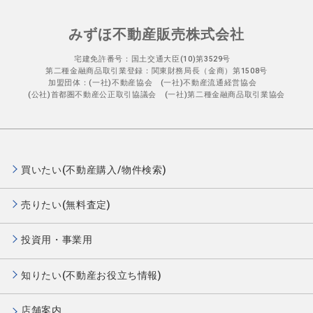
みずほ不動産販売株式会社
宅建免許番号：国土交通大臣(10)第3529号
第二種金融商品取引業登録：関東財務局長（金商）第1508号
加盟団体：(一社)不動産協会 (一社)不動産流通経営協会
(公社)首都圏不動産公正取引協議会 (一社)第二種金融商品取引業協会
買いたい(不動産購入/物件検索)
売りたい(無料査定)
投資用・事業用
知りたい(不動産お役立ち情報)
店舗案内