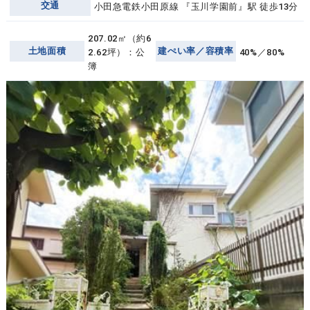
交通
小田急電鉄小田原線 『玉川学園前』駅 徒歩13分
207.02㎡（約6
土地面積
建ぺい率／容積率
2.62坪）：公
40%／80%
簿