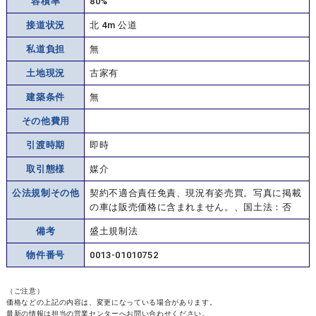
容積率
80%
接道状況
北 4m 公道
私道負担
無
土地現況
古家有
建築条件
無
その他費用
引渡時期
即時
取引態様
媒介
公法規制その他
契約不適合責任免責、現況有姿売買。写真に掲載
の車は販売価格に含まれません。、国土法：否
備考
盛土規制法
物件番号
0013-01010752
（ご注意）
価格などの上記の内容は、変更になっている場合があります。
最新の情報は担当の営業センターへお問い合わせください。