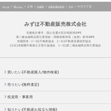
>
>
土地
>
>
>
>
今川５丁目
ホーム
買いたい
大阪府
大阪市東住吉区
今川
みずほ不動産販売株式会社
宅建免許番号：国土交通大臣(10)第3529号
第二種金融商品取引業登録：関東財務局長（金商）第1508号
加盟団体：(一社)不動産協会 (一社)不動産流通経営協会
(公社)首都圏不動産公正取引協議会 (一社)第二種金融商品取引業協会
買いたい(不動産購入/物件検索)
売りたい(無料査定)
投資用・事業用
知りたい(不動産お役立ち情報)