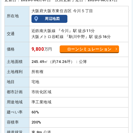
大阪府大阪市東住吉区 今川５丁目
所在地
周辺地図
近鉄南大阪線 『今川』駅 徒歩11分
交通
大阪メトロ谷町線 『駒川中野』駅 徒歩16分
9,800
価格
万円
ローンシミュレーション
土地面積
245.49㎡（約74.26坪）：公簿
土地権利
所有権
地目
宅地
都市計画
市街化区域
用途地域
準工業地域
建ぺい率
60%
容積率
200%
接道状況
東 8m 公道