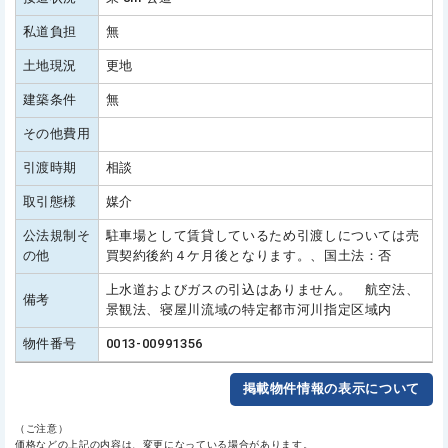
私道負担
無
土地現況
更地
建築条件
無
その他費用
引渡時期
相談
取引態様
媒介
公法規制そ
駐車場として賃貸しているため引渡しについては売
の他
買契約後約４ケ月後となります。、国土法：否
上水道およびガスの引込はありません。 航空法、
備考
景観法、寝屋川流域の特定都市河川指定区域内
物件番号
0013-00991356
掲載物件情報の表示について
（ご注意）
価格などの上記の内容は、変更になっている場合があります。