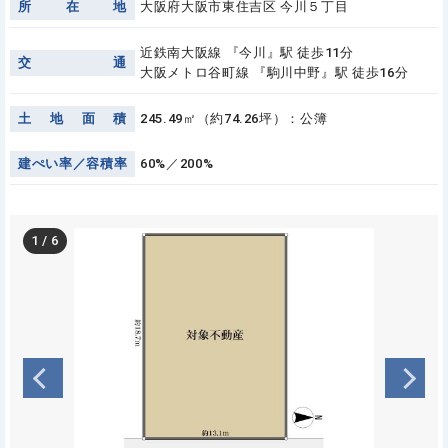
所
在
地
大阪府大阪市東住吉区 今川５丁目
近鉄南大阪線 『今川』駅 徒歩11分
交
通
大阪メトロ谷町線 『駒川中野』駅 徒歩16分
土
地
面
積
245.49㎡（約74.26坪）：公簿
建
ぺ
い
率
／
容
積
率
60%／200%
1
/
6