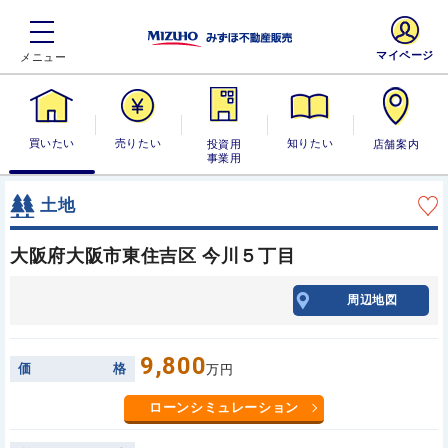
マイページ
買いたい
売りたい
投資用・事業
知りたい
店舗案内
用
土地
大阪府大阪市東住吉区 今川５丁目
周辺地図
9,800
価
格
万円
ローンシミュレーション