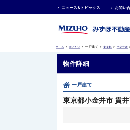
ニュース&トピックス
お問い
>
>
一戸建て
>
>
ホーム
買いたい
東京都
小金井市
物件詳細
一戸建て
東京都小金井市 貫