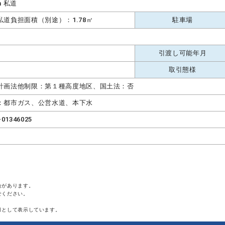
m 私道
私道負担面積（別途）：1.78㎡
駐車場
引渡し可能年月
取引態様
計画法他制限：第１種高度地区、国土法：否
：都市ガス、公営水道、本下水
-01346025
合があります。
せください。
月として表示しています。