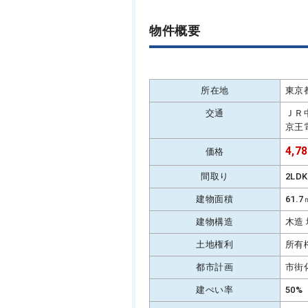
物件概要
所在地
東京
交通
ＪＲ
京王
4,7
価格
間取り
2LD
建物面積
61.
建物構造
木造
土地権利
所有
都市計画
市街
建ぺい率
50%