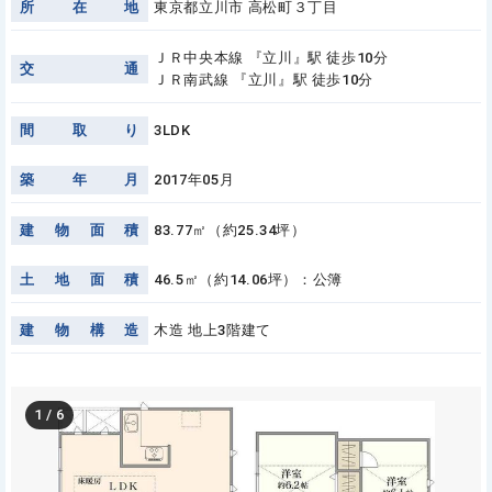
所
在
地
東京都立川市 高松町３丁目
ＪＲ中央本線 『立川』駅 徒歩10分
交
通
ＪＲ南武線 『立川』駅 徒歩10分
間
取
り
3LDK
築
年
月
2017年05月
建
物
面
積
83.77㎡（約25.34坪）
土
地
面
積
46.5㎡（約14.06坪）：公簿
建
物
構
造
木造 地上3階建て
1
/
6