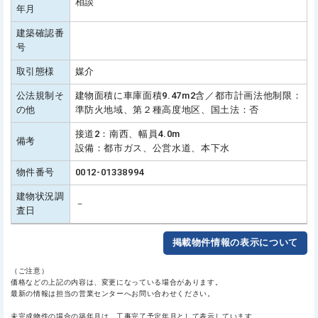
相談
年月
建築確認番
号
取引態様
媒介
公法規制そ
建物面積に車庫面積9.47m2含／都市計画法他制限：
の他
準防火地域、第２種高度地区、国土法：否
接道2：南西、幅員4.0m
備考
設備：都市ガス、公営水道、本下水
物件番号
0012-01338994
建物状況調
－
査日
掲載物件情報の表示について
（ご注意）
価格などの上記の内容は、変更になっている場合があります。
最新の情報は担当の営業センターへお問い合わせください。
未完成物件の場合の築年月は、工事完了予定年月として表示しています。