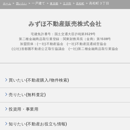
>
>
一戸建て
>
>
>
>
高松町３丁目
ホーム
買いたい
東京都
立川市
高松町
みずほ不動産販売株式会社
宅建免許番号：国土交通大臣(10)第3529号
第二種金融商品取引業登録：関東財務局長（金商）第1508号
加盟団体：(一社)不動産協会 (一社)不動産流通経営協会
(公社)首都圏不動産公正取引協議会 (一社)第二種金融商品取引業協会
買いたい(不動産購入/物件検索)
売りたい(無料査定)
投資用・事業用
知りたい(不動産お役立ち情報)