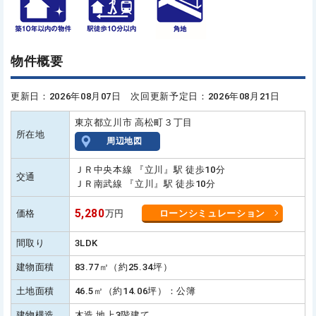
物件概要
更新日：2026年08月07日 次回更新予定日：2026年08月21日
東京都立川市 高松町３丁目
所在地
周辺地図
ＪＲ中央本線 『立川』駅 徒歩10分
交通
ＪＲ南武線 『立川』駅 徒歩10分
5,280
価格
万円
ローンシミュレーション
間取り
3LDK
建物面積
83.77㎡（約25.34坪）
土地面積
46.5㎡（約14.06坪）：公簿
建物構造
木造 地上3階建て