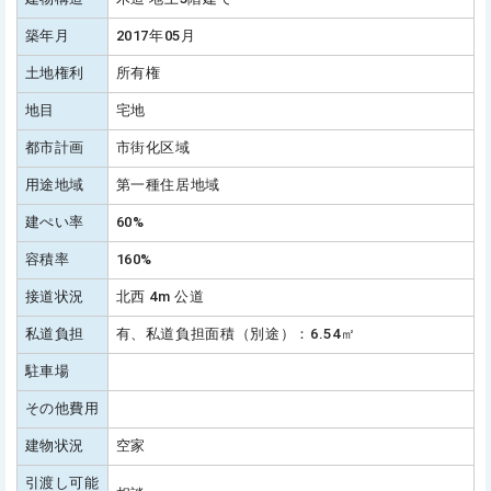
築年月
2017年05月
土地権利
所有権
地目
宅地
都市計画
市街化区域
用途地域
第一種住居地域
建ぺい率
60%
容積率
160%
接道状況
北西 4m 公道
私道負担
有、私道負担面積（別途）：6.54㎡
駐車場
その他費用
建物状況
空家
引渡し可能