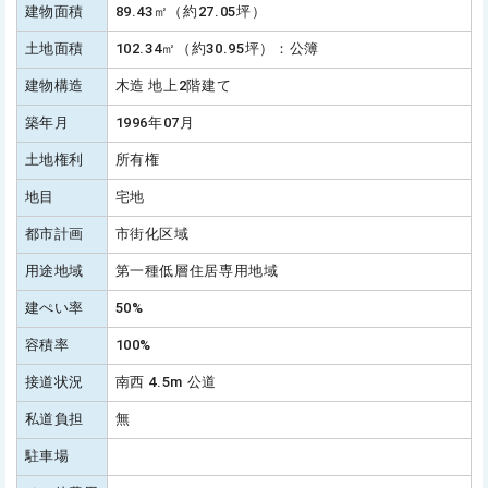
建物面積
89.43㎡（約27.05坪）
土地面積
102.34㎡（約30.95坪）：公簿
建物構造
木造 地上2階建て
築年月
1996年07月
土地権利
所有権
地目
宅地
都市計画
市街化区域
用途地域
第一種低層住居専用地域
建ぺい率
50%
容積率
100%
接道状況
南西 4.5m 公道
私道負担
無
駐車場