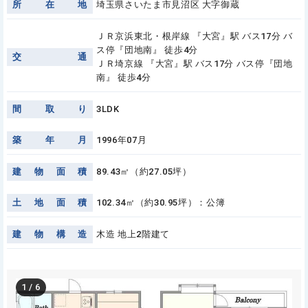
所
在
地
埼玉県さいたま市見沼区 大字御蔵
ＪＲ京浜東北・根岸線 『大宮』駅 バス17分 バ
ス停『団地南』 徒歩4分
交
通
ＪＲ埼京線 『大宮』駅 バス17分 バス停『団地
南』 徒歩4分
間
取
り
3LDK
築
年
月
1996年07月
建
物
面
積
89.43㎡（約27.05坪）
土
地
面
積
102.34㎡（約30.95坪）：公簿
建
物
構
造
木造 地上2階建て
1
/
6