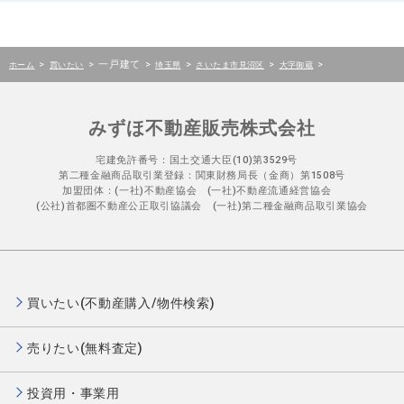
>
>
一戸建て
>
>
>
>
ホーム
買いたい
埼玉県
さいたま市見沼区
大字御蔵
みずほ不動産販売株式会社
宅建免許番号：国土交通大臣(10)第3529号
第二種金融商品取引業登録：関東財務局長（金商）第1508号
加盟団体：(一社)不動産協会 (一社)不動産流通経営協会
(公社)首都圏不動産公正取引協議会 (一社)第二種金融商品取引業協会
買いたい(不動産購入/物件検索)
売りたい(無料査定)
投資用・事業用