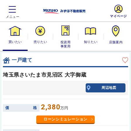
マイページ
買いたい
売りたい
投資用・事業
知りたい
店舗案内
用
一戸建て
埼玉県さいたま市見沼区 大字御蔵
周辺地図
2,380
価
格
万円
ローンシミュレーション