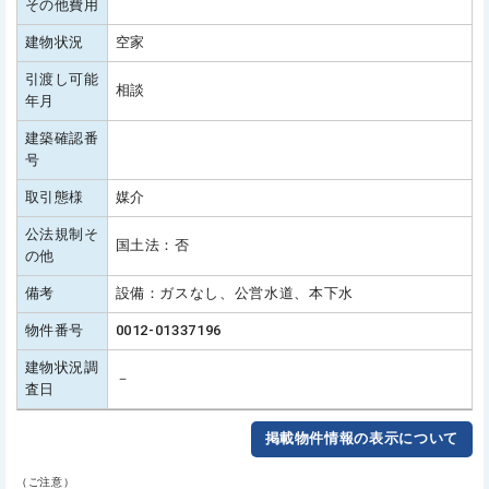
その他費用
建物状況
空家
引渡し可能
相談
年月
建築確認番
号
取引態様
媒介
公法規制そ
国土法：否
の他
備考
設備：ガスなし、公営水道、本下水
物件番号
0012-01337196
建物状況調
－
査日
掲載物件情報の表示について
（ご注意）