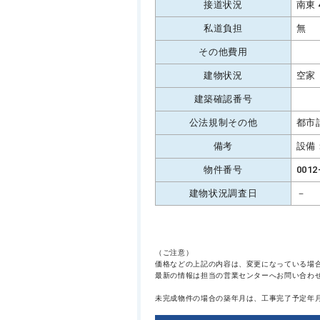
接道状況
南東 
私道負担
無
その他費用
建物状況
空家
建築確認番号
公法規制その他
都市
備考
設備
物件番号
0012
建物状況調査日
－
（ご注意）
価格などの上記の内容は、変更になっている場
最新の情報は担当の営業センターへお問い合わ
未完成物件の場合の築年月は、工事完了予定年