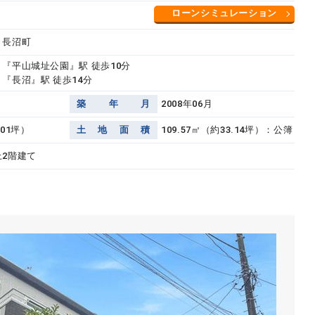
ローンシミュレーション
 長沼町
 『平山城址公園』駅 徒歩10分
『長沼』駅 徒歩14分
築
年
月
2008年06月
.01坪）
土
地
面
積
109.57㎡（約33.14坪）：公簿
上2階建て