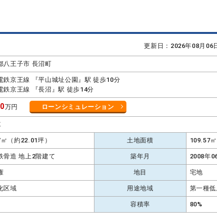
更新日：2026年08月0
都八王子市 長沼町
電鉄京王線 『平山城址公園』駅 徒歩10分
電鉄京王線 『長沼』駅 徒歩14分
80
万円
ローンシミュレーション
K
77㎡（約22.01坪）
土地面積
109.5
鉄骨造 地上2階建て
築年月
2008年0
権
地目
宅地
化区域
用途地域
第一種低
容積率
80%