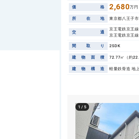
2,680
価
格
万円
所
在
地
東京都八王子市
京王電鉄京王線
交
通
京王電鉄京王線 
間
取
り
2SDK
建
物
面
積
72.77㎡（約22
建
物
構
造
軽量鉄骨造 地
1
/
5