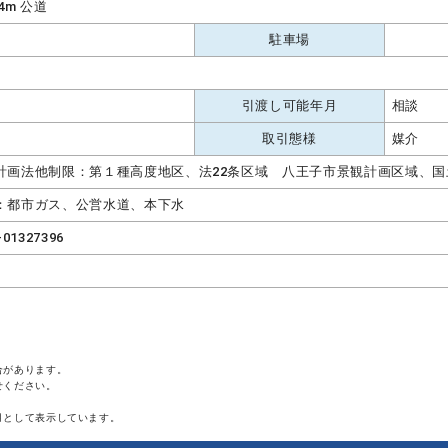
4m 公道
駐車場
引渡し可能年月
相談
取引態様
媒介
計画法他制限：第１種高度地区、法22条区域 八王子市景観計画区域、国
：都市ガス、公営水道、本下水
-01327396
合があります。
せください。
月として表示しています。