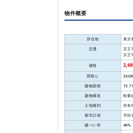
物件概要
所在地
東京
交通
京王
京王
2,6
価格
間取り
2SD
建物面積
72.
建物構造
軽量
土地権利
所有
都市計画
市街
建ぺい率
40%