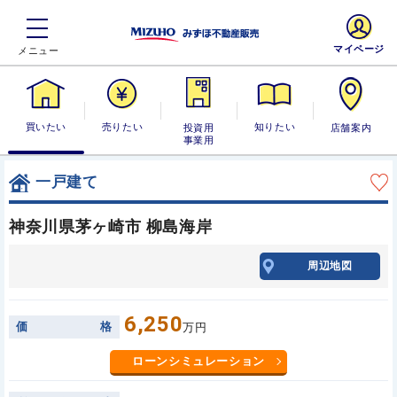
マイページ
買いたい
売りたい
投資用・事業
知りたい
店舗案内
用
一戸建て
神奈川県茅ヶ崎市 柳島海岸
周辺地図
6,250
価
格
万円
ローンシミュレーション