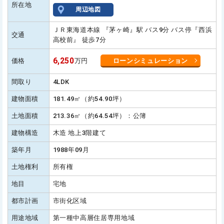
所在地
周辺地図
ＪＲ東海道本線 『茅ヶ崎』駅 バス9分 バス停『西浜
交通
高校前』 徒歩7分
6,250
価格
万円
ローンシミュレーション
間取り
4LDK
建物面積
181.49㎡（約54.90坪）
土地面積
213.36㎡（約64.54坪）：公簿
建物構造
木造 地上3階建て
築年月
1988年09月
土地権利
所有権
地目
宅地
都市計画
市街化区域
用途地域
第一種中高層住居専用地域