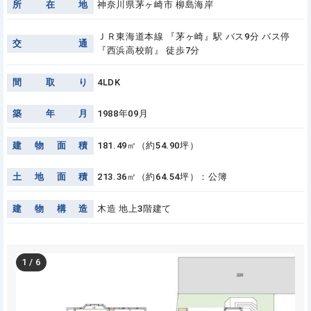
所
在
地
神奈川県茅ヶ崎市 柳島海岸
ＪＲ東海道本線 『茅ヶ崎』駅 バス9分 バス停
交
通
『西浜高校前』 徒歩7分
間
取
り
4LDK
築
年
月
1988年09月
建
物
面
積
181.49㎡（約54.90坪）
土
地
面
積
213.36㎡（約64.54坪）：公簿
建
物
構
造
木造 地上3階建て
1
/
6