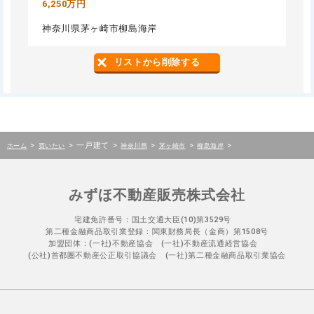
6,250万円
神奈川県茅ヶ崎市柳島海岸
リストから削除する
>
>
一戸建て
>
>
>
>
ホーム
買いたい
神奈川県
茅ヶ崎市
柳島海岸
みずほ不動産販売株式会社
宅建免許番号：国土交通大臣(10)第3529号
第二種金融商品取引業登録：関東財務局長（金商）第1508号
加盟団体：(一社)不動産協会 (一社)不動産流通経営協会
(公社)首都圏不動産公正取引協議会 (一社)第二種金融商品取引業協会