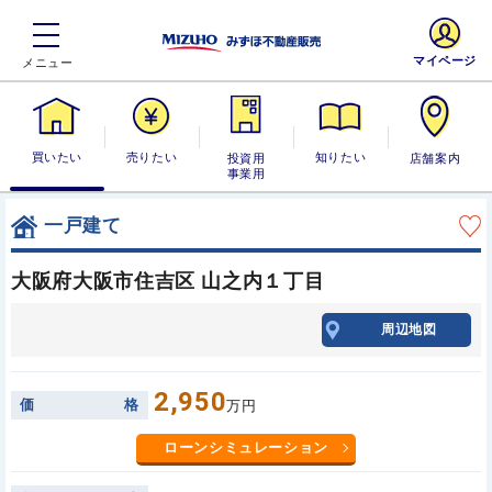
マイページ
買いたい
売りたい
投資用・事業
知りたい
店舗案内
用
一戸建て
大阪府大阪市住吉区 山之内１丁目
周辺地図
2,950
価
格
万円
ローンシミュレーション