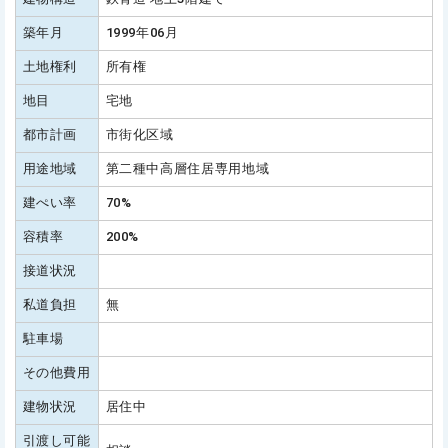
築年月
1999年06月
土地権利
所有権
地目
宅地
都市計画
市街化区域
用途地域
第二種中高層住居専用地域
建ぺい率
70%
容積率
200%
接道状況
私道負担
無
駐車場
その他費用
建物状況
居住中
引渡し可能