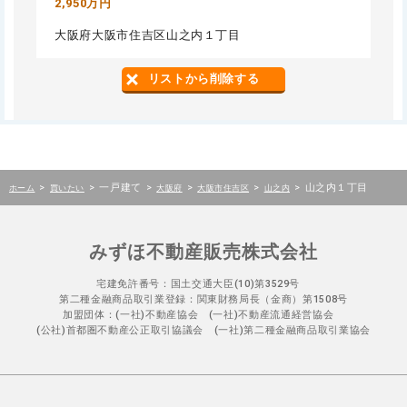
2,950万円
大阪府大阪市住吉区山之内１丁目
リストから削除する
>
>
一戸建て
>
>
>
>
山之内１丁目
ホーム
買いたい
大阪府
大阪市住吉区
山之内
みずほ不動産販売株式会社
宅建免許番号：国土交通大臣(10)第3529号
第二種金融商品取引業登録：関東財務局長（金商）第1508号
加盟団体：(一社)不動産協会 (一社)不動産流通経営協会
(公社)首都圏不動産公正取引協議会 (一社)第二種金融商品取引業協会