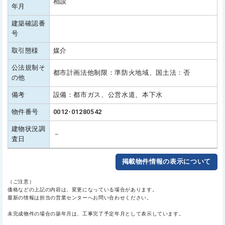
相談
年月
建築確認番
号
取引態様
媒介
公法規制そ
都市計画法他制限：準防火地域、国土法：否
の他
備考
設備：都市ガス、公営水道、本下水
物件番号
0012-01280542
建物状況調
－
査日
掲載物件情報の表示について
（ご注意）
価格などの上記の内容は、変更になっている場合があります。
最新の情報は担当の営業センターへお問い合わせください。
未完成物件の場合の築年月は、工事完了予定年月として表示しています。