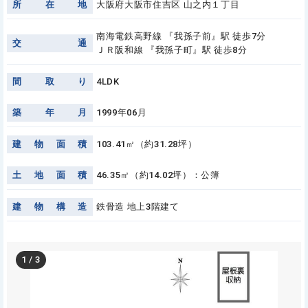
所
在
地
大阪府大阪市住吉区 山之内１丁目
南海電鉄高野線 『我孫子前』駅 徒歩7分
交
通
ＪＲ阪和線 『我孫子町』駅 徒歩8分
間
取
り
4LDK
築
年
月
1999年06月
建
物
面
積
103.41㎡（約31.28坪）
土
地
面
積
46.35㎡（約14.02坪）：公簿
建
物
構
造
鉄骨造 地上3階建て
1
/
3