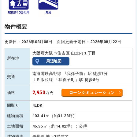
物件概要
更新日：2026年08月08日 次回更新予定日：2026年08月22日
大阪府大阪市住吉区 山之内１丁目
所在地
周辺地図
南海電鉄高野線 『我孫子前』駅 徒歩7分
交通
ＪＲ阪和線 『我孫子町』駅 徒歩8分
2,950
価格
万円
ローンシミュレーション
間取り
4LDK
建物面積
103.41㎡（約31.28坪）
土地面積
46.35㎡（約14.02坪）：公簿
建物構造
鉄骨造 地上3階建て