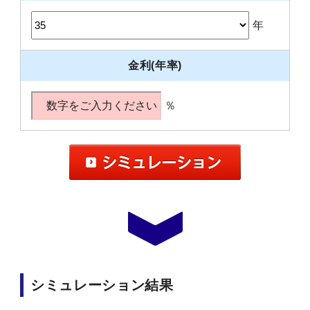
年
金利(年率)
％
シミュレーション結果