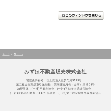
>
ホーム
買いたい
みずほ不動産販売株式会社
宅建免許番号：国土交通大臣(10)第3529号
第二種金融商品取引業登録：関東財務局長（金商）第1508号
加盟団体：(一社)不動産協会 (一社)不動産流通経営協会
(公社)首都圏不動産公正取引協議会 (一社)第二種金融商品取引業協会