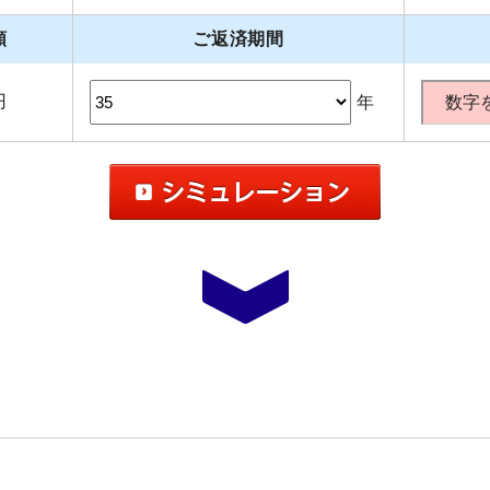
額
ご返済期間
円
年