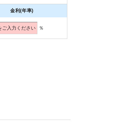
金利(年率)
％