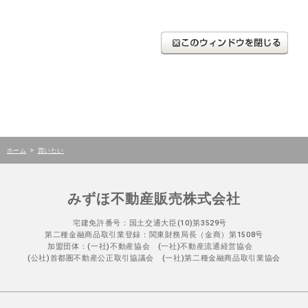
>
ホーム
買いたい
みずほ不動産販売株式会社
宅建免許番号：国土交通大臣(10)第3529号
第二種金融商品取引業登録：関東財務局長（金商）第1508号
加盟団体：(一社)不動産協会 (一社)不動産流通経営協会
(公社)首都圏不動産公正取引協議会 (一社)第二種金融商品取引業協会