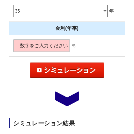
年
金利(年率)
％
シミュレーション結果